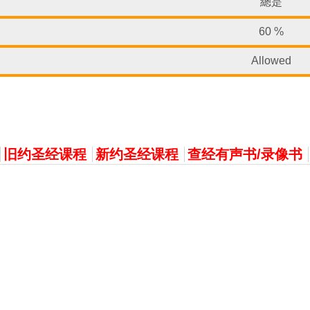
總是
60 %
Allowed
旧约圣经课程
新约圣经课程
查经有声书/录像书