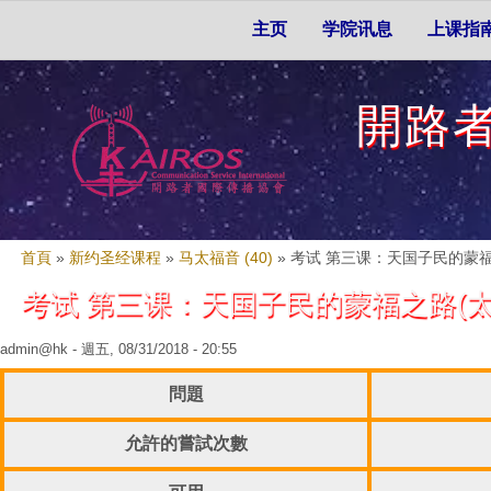
Skip to search
移至主內容
主選單
主页
学院讯息
上课指
開路
您在這裡
首頁
»
新约圣经课程
»
马太福音 (40)
»
考试 第三课：天国子民的蒙福之路(太
考试 第三课：天国子民的蒙福之路(太5:1-5
admin@hk
- 週五, 08/31/2018 - 20:55
問題
允許的嘗試次數