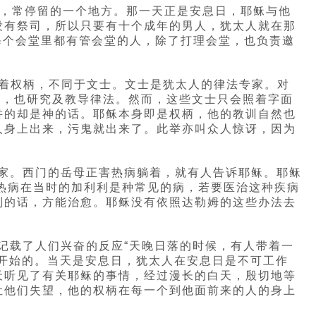
时，常停留的一个地方。那一天正是安息日，耶稣与他
没有祭司，所以只要有十个成年的男人，犹太人就在那
每个会堂里都有管会堂的人，除了打理会堂，也负责邀
带着权柄，不同于文士。文士是犹太人的律法专家。对
写，也研究及教导律法。然而，这些文士只会照着字面
讲的却是神的话。耶稣本身即是权柄，他的教训自然也
人身上出来，污鬼就出来了。此举亦叫众人惊讶，因为
的家。西门的岳母正害热病躺着，就有人告诉耶稣。耶稣
种热病在当时的加利利是种常见的病，若要医治这种疾病
别的话，方能治愈。耶稣没有依照达勒姆的这些办法去
记载了人们兴奋的反应“天晚日落的时候，有人带着一
时开始的。当天是安息日，犹太人在安息日是不可工作
天听见了有关耶稣的事情，经过漫长的白天，殷切地等
让他们失望，他的权柄在每一个到他面前来的人的身上