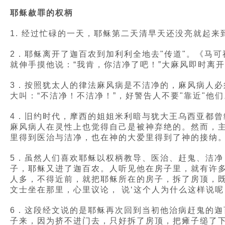
耶稣赦罪的权柄
1. 经过忙碌的一天，耶稣第二天清早天还没亮就起
2．耶稣离开了迦百农到加利利全地去"传道"。《马可
就伸手摸他说：“我肯，你洁净了吧！”大麻风即时离
3．按照犹太人的律法麻风病是不洁净的，麻风病人必
大叫：“不洁净！不洁净！”，好警告人不要"靠近"
4．旧约时代，摩西的姐姐米利暗与犹大王乌西亚都曾
麻风病人在灵性上也觉得自己是被神弃绝的。然而，
里得到医治与洁净，也在神的大爱里得到了神的接纳
5．虽然人们喜欢耶稣以权柄教导、医治、赶鬼、洁净
子，耶稣又进了迦百农。人听见他在房子里，就有许
人多，不得近前，就把耶稣所在的房子，拆了房顶，既
文士坐在那里，心里议论， 说‘这个人为什么这样说呢
6．这段经文说的是耶稣再次回到当初他治病赶鬼的
子来，因为挤不进门去，只好拆了房顶，把瘫子缒了