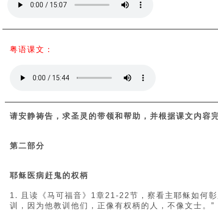
粤语课文：
请安静祷告，求圣灵的带领和帮助，并根据课文内容
第二部分
耶稣医病赶鬼的权柄
1. 且读《马可福音》1章21-22节，察看主耶稣如
训，因为他教训他们，正像有权柄的人，不像文士。”