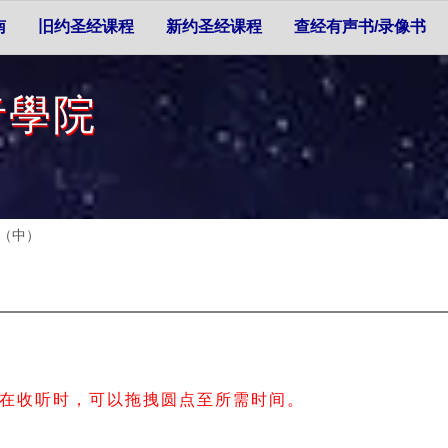
南
旧约圣经课程
新约圣经课程
查经有声书/录像书
者學院
) （中）
在收听时，可以拖拽圆点至所需时间。