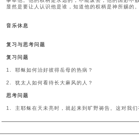
事奉他。他的权柄是永远的，不能废去；他的国必不
显然是要让人认识他是谁，知道他的权柄是神所赐的
音乐休息
复习与思考问题
复习问题
1. 耶稣如何治好彼得岳母的热病？
2. 犹太人如何看待长大麻风的人？
思考问题
1. 主耶稣在天未亮时，就起来到旷野祷告。这对我