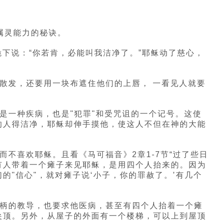
属灵能力的秘诀。
跪下说：“你若肯，必能叫我洁净了。”耶稣动了慈心，
散发，还要用一块布遮住他们的上唇， 一看见人就要
是一种疾病，也是"犯罪"和受咒诅的一个记号。这使
的人得洁净，耶稣却伸手摸他，使这人不但在神的大能
不喜欢耶稣。且看《马可福音》2章1-7节“过了些日
有人带着一个瘫子来见耶稣，是用四个人抬来的。因为
"信心"，就对瘫子说‘小子，你的罪赦了。’有几个
权柄的教导，也要求他医病，甚至有四个人抬着一个瘫
尖顶。另外，从屋子的外面有一个楼梯，可以上到屋顶