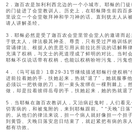
2．迦百农是加利利西北边的一个小城市。耶稣的门
的门徒进了会堂教训人。历史上，在耶稣降生前四百
里设立一个会堂敬拜神和学习神的话。直到犹太人从被
请人讲解圣经。
3．耶稣必然是受了迦百农会堂里管会堂人的邀请而起
于犹太人，律法极其神圣、尊贵，只有受过严格训练的
背诵律法、根据人的意思引用从前拉比所说的话解释
充满了权柄，与文士的死道理成了鲜明的对比。当时
耶稣不仅说话带有权柄，也能以权柄吩咐污鬼，污鬼
4．《马可福音》1章29-31节继续描述耶稣行使
进前拉着她的手，扶她起来，热就"退了"，她就服事
必须以一把铁做的刀，割一束头发绑在一棵荆棘上，
做，却是拉着彼得岳母的手，扶她起来，她的热就退
5．当耶稣在迦百农教训人，又治病赶鬼时，人们看见
切害病的，和被鬼附的，来到耶稣跟前。” “天晚"
的。从他们的律法来说，担一个病人就好像担一个担
到黄昏、天晚日落安息日结束了，就赶紧把有病的亲
都有功效。