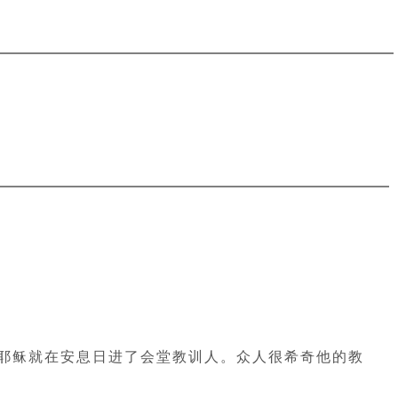
百农，耶稣就在安息日进了会堂教训人。众人很希奇他的教