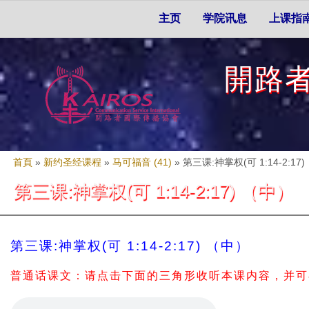
Skip to search
移至主內容
主選單
主页
学院讯息
上课指
開路
您在這裡
首頁
»
新约圣经课程
»
马可福音 (41)
»
第三课:神掌权(可 1:14-2:17
第三课:神掌权(可 1:14-2:17) （中）
第三课:神掌权(可 1:14-2:17) （中）
普通话课文：请点击下面的三角形收听本课内容，并可