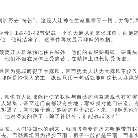
来到旷野去"祷告"。这是人让神在生命里掌管一切，并得到
福音》1章40-42节记载一个长大麻风的来求耶稣，向他
开他，他就洁净了。这事件再次显示耶稣的权柄。
须离开人群单独地住在城外，他们的衣服要撕破，要蓬头
他们。他们不但在身体上受痛苦，在精神上也长期受折磨。
经因为犯罪而得了大麻风，因而犹太人认为大麻风不仅仅
主耶稣是怜悯人的主。纵然只用一句话就能叫这长大麻风
。
，却也有人因耶稣行使的权柄与自己的利益或观念有冲突而
多人聚集，甚至连门前都没有空地，耶稣就对他们讲道。
拆通了，就把瘫子连所躺卧的褥子都缒下来。耶稣见他们的
，他说僭妄的话了，除了神以外，谁能赦罪呢？’”
迦百农。人们得知他的到来，就拥挤着要进屋去听他带有
下去。巴勒斯坦因为很少下雨，房子一般都是平顶，而非