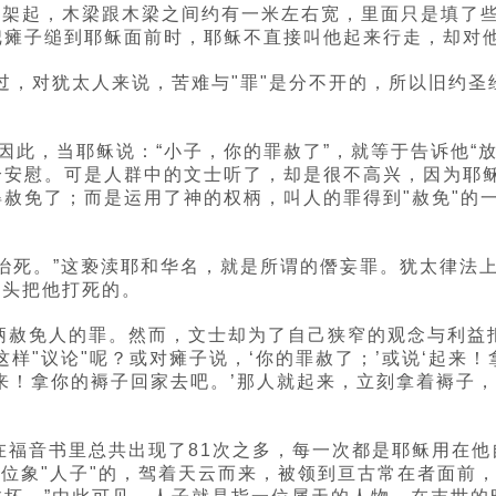
梁架起，木梁跟木梁之间约有一米左右宽，里面只是填了
瘫子缒到耶稣面前时，耶稣不直接叫他起来行走，却对他
不过，对犹太人来说，苦难与"罪"是分不开的，所以旧约
因此，当耶稣说：“小子，你的罪赦了”，就等于告诉他“
个安慰。可是人群中的文士听了，却是很不高兴，因为耶
赦免了；而是运用了神的权柄，叫人的罪得到"赦免"的
必被治死。”这亵渎耶和华名，就是所谓的僭妄罪。犹太律
石头把他打死的。
柄赦免人的罪。然而，文士却为了自己狭窄的观念与利益拒
样"议论"呢？或对瘫子说，‘你的罪赦了；’或说‘起来
来！拿你的褥子回家去吧。’那人就起来，立刻拿着褥子
个词在福音书里总共出现了81次之多，每一次都是耶稣用在
有一位象"人子"的，驾着天云而来，被领到亘古常在者面