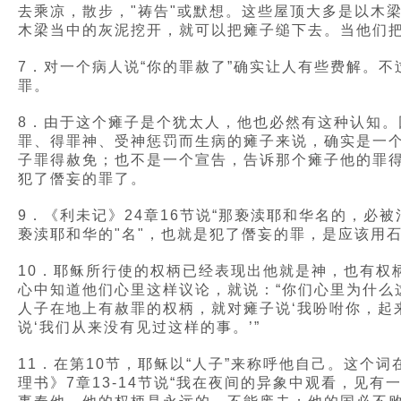
去乘凉，散步，"祷告"或默想。这些屋顶大多是以木
木梁当中的灰泥挖开，就可以把瘫子缒下去。当他们把
7．对一个病人说“你的罪赦了”确实让人有些费解。
罪。
8．由于这个瘫子是个犹太人，他也必然有这种认知。
罪、得罪神、受神惩罚而生病的瘫子来说，确实是一
子罪得赦免；也不是一个宣告，告诉那个瘫子他的罪得
犯了僭妄的罪了。
9．《利未记》24章16节说“那亵渎耶和华名的，
亵渎耶和华的"名"，也就是犯了僭妄的罪，是应该用
10．耶稣所行使的权柄已经表现出他就是神，也有权
心中知道他们心里这样议论，就说：“你们心里为什么这
人子在地上有赦罪的权柄，就对瘫子说‘我吩咐你，起
说‘我们从来没有见过这样的事。’”
11．在第10节，耶稣以“人子”来称呼他自己。这
理书》7章13-14节说“我在夜间的异象中观看，见