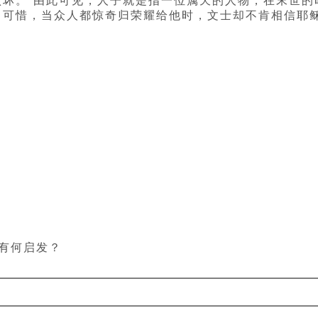
败坏。”由此可见，人子就是指一位属天的人物，在末世的
。可惜，当众人都惊奇归荣耀给他时，文士却不肯相信耶
们有何启发？