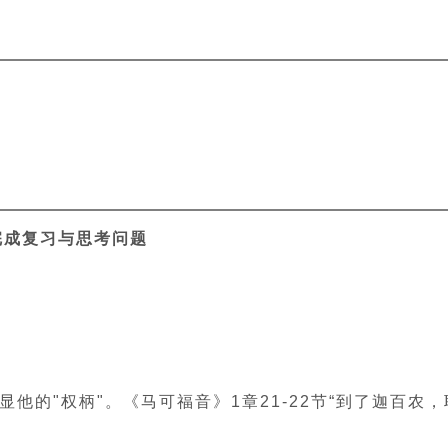
完成复习与思考问题
何彰显他的"权柄"。《马可福音》1章21-22节“到了迦