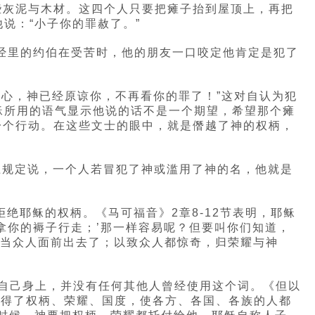
些灰泥与木材。这四个人只要把瘫子抬到屋顶上，再把
说：“小子你的罪赦了。”
圣经里的约伯在受苦时，他的朋友一口咬定他肯定是犯了
放心，神已经原谅你，不再看你的罪了！”这对自认为犯
稣所用的语气显示他说的话不是一个期望，希望那个瘫
一个行动。在这些文士的眼中，就是僭越了神的权柄，
法上规定说，一个人若冒犯了神或滥用了神的名，他就是
绝耶稣的权柄。《马可福音》2章8-12节表明，耶稣
！拿你的褥子行走；’那一样容易呢？但要叫你们知道，
，当众人面前出去了；以致众人都惊奇，归荣耀与神
他自己身上，并没有任何其他人曾经使用这个词。《但以
前，得了权柄、荣耀、国度，使各方、各国、各族的人都