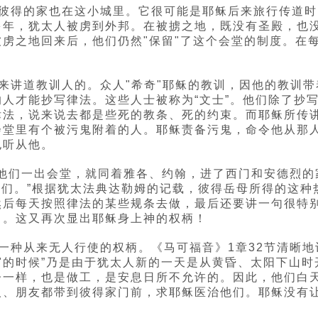
徒彼得的家也在这小城里。它很可能是耶稣后来旅行传道
多年，犹太人被虏到外邦。在被掳之地，既没有圣殿，也
虏之地回来后，他们仍然"保留"了这个会堂的制度。在
来讲道教训人的。众人"希奇"耶稣的教训，因他的教训
人才能抄写律法。这些人士被称为“文士”。他们除了抄
律法，说来说去都是些死的教条、死的约束。而耶稣所传
会堂里有个被污鬼附着的人。耶稣责备污鬼，命令他从那
也听从他。
权柄“他们一出会堂，就同着雅各、约翰，进了西门和安德烈
他们。”根据犹太法典达勒姆的记载，彼得岳母所得的这
然后每天按照律法的某些规条去做，最后还要讲一句很特
了。这又再次显出耶稣身上神的权柄！
一种从来无人行使的权柄。《马可福音》1章32节清晰地
日落"的时候”乃是由于犹太人新的一天是从黄昏、太阳下山
子一样，也是做工，是安息日所不允许的。因此，他们白
人、朋友都带到彼得家门前，求耶稣医治他们。耶稣没有