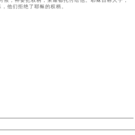
时候，神要把权柄，荣耀都托付给他。耶稣自称人子，
稣，他们拒绝了耶稣的权柄。