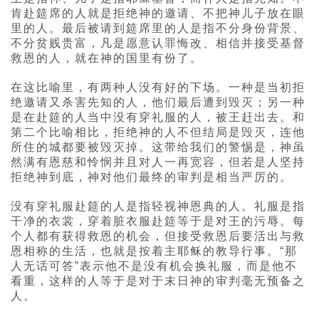
肯赴筵席的人就是拒绝神的邀请、不把神儿子放在眼
里的人。最后被请到筵席里的人是指不分身份背景、
不分贫贱贵富，凡是愿意认罪悔改、相信并接受基督
救恩的人，就在神的国里有份了。
在这比喻里，有两种人没有好的下场。一种是当初拒
绝邀请又杀害先知的人，他们最后遭到毁灭；另一种
是在赴筵的人当中没有穿礼服的人，被王赶出去。和
第二个比喻相比，拒绝神的人不但结局是毁灭，连他
所住的城都要被毁灭掉。这带给我们的警惕是，神虽
然满有恩慈和怜悯并且对人一再宽容，但若是人坚持
拒绝神到底，神对他们最终的审判是相当严厉的。
没有穿礼服赴筵的人是指轻视神恩典的人。礼服是指
干净的衣裳，穿着脏衣服赴筵等于是对王的污辱。每
个人都有获得救恩的机会，但接受救恩后要活出与救
恩相称的生活，也就是按着主耶稣的教导行事。“那
人无话可答”表示他不是没有机会换礼服，而是他不
看重，这样的人等于是对于末日神的审判毫无预备之
人。