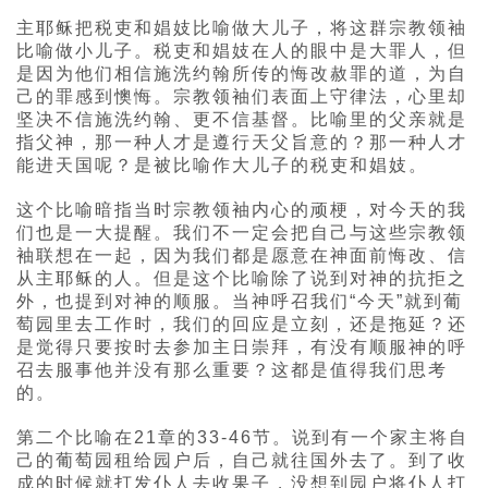
主耶稣把税吏和娼妓比喻做大儿子，将这群宗教领袖
比喻做小儿子。税吏和娼妓在人的眼中是大罪人，但
是因为他们相信施洗约翰所传的悔改赦罪的道，为自
己的罪感到懊悔。宗教领袖们表面上守律法，心里却
坚决不信施洗约翰、更不信基督。比喻里的父亲就是
指父神，那一种人才是遵行天父旨意的？那一种人才
能进天国呢？是被比喻作大儿子的税吏和娼妓。
这个比喻暗指当时宗教领袖内心的顽梗，对今天的我
们也是一大提醒。我们不一定会把自己与这些宗教领
袖联想在一起，因为我们都是愿意在神面前悔改、信
从主耶稣的人。但是这个比喻除了说到对神的抗拒之
外，也提到对神的顺服。当神呼召我们“今天”就到葡
萄园里去工作时，我们的回应是立刻，还是拖延？还
是觉得只要按时去参加主日崇拜，有没有顺服神的呼
召去服事他并没有那么重要？这都是值得我们思考
的。
第二个比喻在21章的33-46节。说到有一个家主将自
己的葡萄园租给园户后，自己就往国外去了。到了收
成的时候就打发仆人去收果子，没想到园户将仆人打