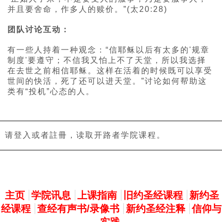
并且要舍命，作多人的赎价。”(太20:28)
团队讨论互动：
有一些人持着一种观念：“信耶稣以后有太多的'规章
制度'要遵守；不信我又怕上不了天堂，所以我选择
在去世之前相信耶稣。这样在活着的时候既可以享受
世间的快活，死了还可以进天堂。”讨论如何帮助这
类有“投机”心态的人。
请登入或者註冊，读取开路者学院课程。
主選單
主页
学院讯息
上课指南
旧约圣经课程
新约圣
经课程
查经有声书/录像书
新约圣经注释
信仰与