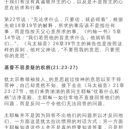
于我们有没有真诚敬拜主的心，以及是不是按主的心
意在祈求和行事。
第22节说：“无论求什么，只要信，就必得着”，根据
先前18章19节的解释，所求的事应该不是指任何
事，而是指按天父心意所求的事。《约翰一书》5章
14节说：“我们若照他的旨意求什么，他就听我
们…”。《马太福音》26章39节主的祷告也是按照这
样的原则，他对父神说，“不要照我的意思、只要照
你的意思”。
基督不容质疑的权柄(21:23-27)
犹太宗教领袖按人_的意思超过按神的意思以至于得
罪神，自己却竟然不知。接下去在《马太福音》21章
23-27节，他们来势汹汹的质问主耶稣“仗着什么权
柄”洁净圣殿。主耶稣一如往常地不直接回答他们的
问题，而是反问一个令他们无法回答的问题。
主耶稣并不是因为回答不出他们的问题所以才反问他
们。一方面这是犹太拉比惯用的对话方式；另一方面
主耶稣知道这些人并不是真的想要知道答案，只是想