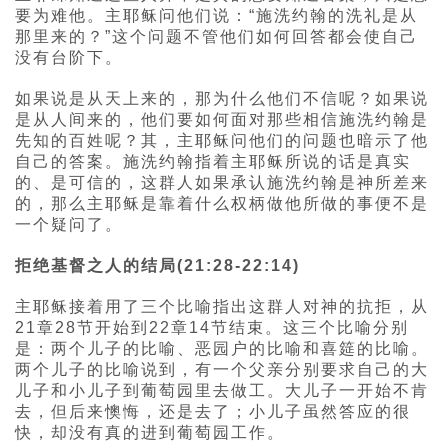
要为难他。主耶稣问他们说：“施洗约翰的洗礼是从
那里来的？”这个问题不管他们如何回答都会使自己
没有台阶下。
如果说是从天上来的，那为什么他们不信呢？如果说
是从人间来的，他们要如何面对那些相信施洗约翰是
先知的百姓呢？其，主耶稣问他们的问题也暗示了他
自己的答案。施洗约翰指着主耶稣所说的话是真实
的、是可信的，这群人如果承认施洗约翰是神所差来
的，那么主耶稣是靠着什么权柄做他所做的事便不是
一个疑问了。
拒绝基督之人的结局(21:28-22:14)
主耶稣接着用了三个比喻指出这群人对神的抗拒，从
21章28节开始到22章14节结束。这三个比喻分别
是：两个儿子的比喻、恶园户的比喻和喜筵的比喻。
两个儿子的比喻说到，有一个父亲分别要求自己的大
儿子和小儿子到葡萄园里去做工。大儿子一开始不肯
去，但后来懊悔，还是去了；小儿子虽然答应的很
快，却没有真的进到葡萄园工作。