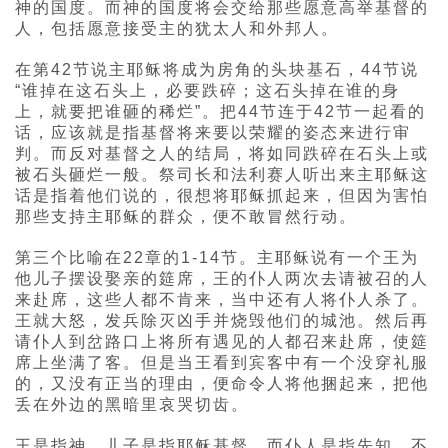
神的国度。而神的国度将会交给那些愿意高举基督的
人，包括愿意接受主的犹太人和外邦人。
在第42节说主耶稣将成为房角的头块基石，44节说
“谁掉在这石头上，必要跌碎；这石头掉在谁的身
上，就要把谁砸的稀烂”。把44节连于42节一起看的
话，应该就是指基督将来要以荣耀的姿态来进行审
判。而反对基督之人的结局，将如同跌碎在石头上或
被石头砸烂一般。祭司长和法利赛人听出来主耶稣这
话是指着他们说的，很想将耶稣抓起来，但因为害怕
那些支持主耶稣的群众，便不敢冒然行动。
第三个比喻在22章的1-14节。主耶稣说有一个王为
他儿子摆设娶亲的筵席，王的仆人两次去请被召的人
来赴席，这些人都不肯来，当中还有人将仆人杀了。
王就大怒，发兵除灭凶手并烧毁他们的城池。然后再
请仆人到岔路口上将所有遇见的人都召来赴席，使筵
席上坐满了客。但是当王看到宾客中有一个没穿礼服
的，又没有正当的理由，便命令人将他捆起来，把他
丢在外边的黑暗里哀哭切齿。
王是指神、儿子是指耶稣基督，而仆人是指先知。不