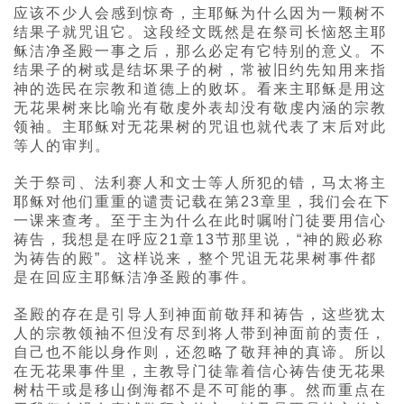
应该不少人会感到惊奇，主耶稣为什么因为一颗树不
结果子就咒诅它。这段经文既然是在祭司长恼怒主耶
稣洁净圣殿一事之后，那么必定有它特别的意义。不
结果子的树或是结坏果子的树，常被旧约先知用来指
神的选民在宗教和道德上的败坏。看来主耶稣是用这
无花果树来比喻光有敬虔外表却没有敬虔内涵的宗教
领袖。主耶稣对无花果树的咒诅也就代表了末后对此
等人的审判。
关于祭司、法利赛人和文士等人所犯的错，马太将主
耶稣对他们重重的谴责记载在第23章里，我们会在下
一课来查考。至于主为什么在此时嘱咐门徒要用信心
祷告，我想是在呼应21章13节那里说，“神的殿必称
为祷告的殿”。这样说来，整个咒诅无花果树事件都
是在回应主耶稣洁净圣殿的事件。
圣殿的存在是引导人到神面前敬拜和祷告，这些犹太
人的宗教领袖不但没有尽到将人带到神面前的责任，
自己也不能以身作则，还忽略了敬拜神的真谛。所以
在无花果事件里，主教导门徒靠着信心祷告使无花果
树枯干或是移山倒海都不是不可能的事。然而重点在