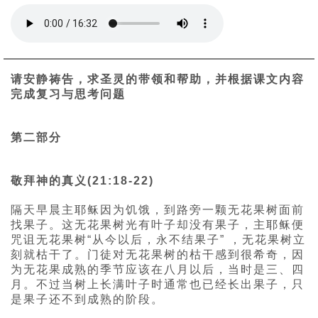
请安静祷告，求圣灵的带领和帮助，并根据课文内容
完成复习与思考问题
第二部分
敬拜神的真义(21:18-22)
隔天早晨主耶稣因为饥饿，到路旁一颗无花果树面前
找果子。这无花果树光有叶子却没有果子，主耶稣便
咒诅无花果树“从今以后，永不结果子” ，无花果树立
刻就枯干了。门徒对无花果树的枯干感到很希奇，因
为无花果成熟的季节应该在八月以后，当时是三、四
月。不过当树上长满叶子时通常也已经长出果子，只
是果子还不到成熟的阶段。