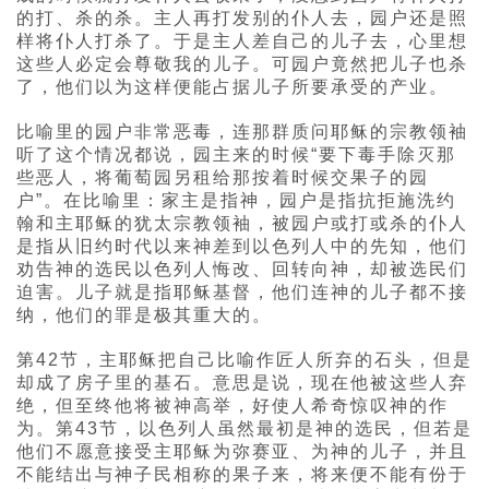
的打、杀的杀。主人再打发别的仆人去，园户还是照
样将仆人打杀了。于是主人差自己的儿子去，心里想
这些人必定会尊敬我的儿子。可园户竟然把儿子也杀
了，他们以为这样便能占据儿子所要承受的产业。
比喻里的园户非常恶毒，连那群质问耶稣的宗教领袖
听了这个情况都说，园主来的时候“要下毒手除灭那
些恶人，将葡萄园另租给那按着时候交果子的园
户”。在比喻里：家主是指神，园户是指抗拒施洗约
翰和主耶稣的犹太宗教领袖，被园户或打或杀的仆人
是指从旧约时代以来神差到以色列人中的先知，他们
劝告神的选民以色列人悔改、回转向神，却被选民们
迫害。儿子就是指耶稣基督，他们连神的儿子都不接
纳，他们的罪是极其重大的。
第42节，主耶稣把自己比喻作匠人所弃的石头，但是
却成了房子里的基石。意思是说，现在他被这些人弃
绝，但至终他将被神高举，好使人希奇惊叹神的作
为。第43节，以色列人虽然最初是神的选民，但若是
他们不愿意接受主耶稣为弥赛亚、为神的儿子，并且
不能结出与神子民相称的果子来，将来便不能有份于