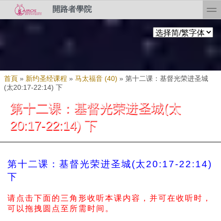
Skip to search
移至主內容
toggl
開路者學院
您在這裡
首頁
»
新约圣经课程
»
马太福音 (40)
»
第十二课：基督光荣进圣城
(太20:17-22:14) 下
第十二课：基督光荣进圣城(太
20:17-22:14) 下
第十二课：基督光荣进圣城(太20:17-22:14)
下
请点击下面的三角形收听本课内容，并可在收听时，
可以拖拽圆点至所需时间。