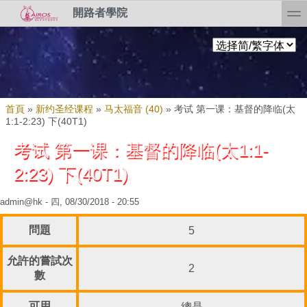
Skip to search
移至主內容
toggl
開路者學院
您在這裡
首頁
»
新约圣经课程
»
马太福音 (40)
»
考试 第一课：基督的降临(太
1:1-2:23) 下(40T1)
考试 第一课：基督的降临(太1:1-
2:23) 下(40T1)
admin@hk
- 四, 08/30/2018 - 20:55
問題
5
允許的嘗試次
2
數
可用
總是