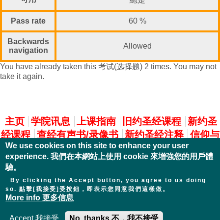
Pass rate
60 %
Backwards
Allowed
navigation
You have already taken this 考试(选择题) 2 times. You may not
take it again.
主選單
主页
学院讯息
上课指南
旧约圣经课程
新约圣
经课程
查经有声书/录像书
新约圣经注释
信仰与
We use cookies on this site to enhance your user
实践
experience. 我們在本網站上使用 cookie 來增強您的用戶體
驗。
By clicking the Accept button, you agree to us doing
so. 點擊[我接受]受按鈕，即表示您同意我們這樣做。
More info 更多信息
Accept 我接受
No, thanks 不，我不接受