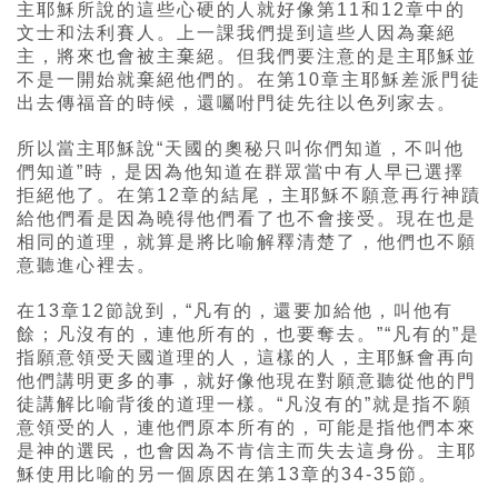
主耶穌所說的這些心硬的人就好像第11和12章中的
文士和法利賽人。上一課我們提到這些人因為棄絕
主，將來也會被主棄絕。但我們要注意的是主耶穌並
不是一開始就棄絕他們的。在第10章主耶穌差派門徒
出去傳福音的時候，還囑咐門徒先往以色列家去。
所以當主耶穌說“天國的奧秘只叫你們知道，不叫他
們知道”時，是因為他知道在群眾當中有人早已選擇
拒絕他了。在第12章的結尾，主耶穌不願意再行神蹟
給他們看是因為曉得他們看了也不會接受。現在也是
相同的道理，就算是將比喻解釋清楚了，他們也不願
意聽進心裡去。
在13章12節說到，“凡有的，還要加給他，叫他有
餘；凡沒有的，連他所有的，也要奪去。”“凡有的”是
指願意領受天國道理的人，這樣的人，主耶穌會再向
他們講明更多的事，就好像他現在對願意聽從他的門
徒講解比喻背後的道理一樣。“凡沒有的”就是指不願
意領受的人，連他們原本所有的，可能是指他們本來
是神的選民，也會因為不肯信主而失去這身份。主耶
穌使用比喻的另一個原因在第13章的34-35節。