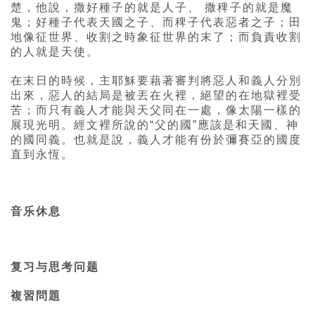
楚，他說，撒好種子的就是人子、 撒稗子的就是魔
鬼；好種子代表天國之子、而稗子代表惡者之子；田
地像征世界、收割之時象征世界的末了；而負責收割
的人就是天使。
在末日的時候，主耶穌要藉著審判將惡人和義人分別
出來，惡人的結局是被丟在火裡，絕望的在地獄裡受
苦；而只有義人才能與天父同在一處，像太陽一樣的
展現光明。經文裡所說的“父的國”應該是和天國、神
的國同義。也就是說，義人才能有份於彌賽亞的國度
直到永恆。
音乐休息
复习与思考问题
複習問題