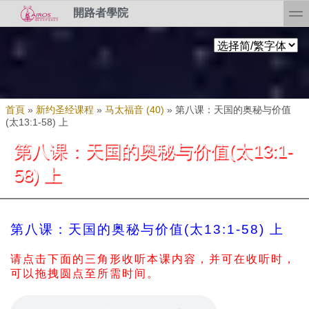
Skip to search
移至主內容
toggl
開路者學院
您在這裡
首頁
»
新约圣经课程
»
马太福音 (40)
»
第八课：天国的奥秘与价值
(太13:1-58) 上
第八课：天国的奥秘与价值(太13:1-
58) 上
第八课：天国的奥秘与价值(太13:1-58) 上
请点击下面的三角形收听本课内容，并可在收听时，
可以拖拽圆点至所需时间。