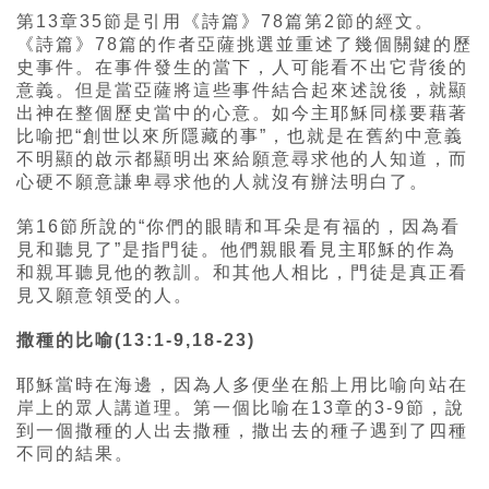
第13章35節是引用《詩篇》78篇第2節的經文。
《詩篇》78篇的作者亞薩挑選並重述了幾個關鍵的歷
史事件。在事件發生的當下，人可能看不出它背後的
意義。但是當亞薩將這些事件結合起來述說後，就顯
出神在整個歷史當中的心意。如今主耶穌同樣要藉著
比喻把“創世以來所隱藏的事”，也就是在舊約中意義
不明顯的啟示都顯明出來給願意尋求他的人知道，而
心硬不願意謙卑尋求他的人就沒有辦法明白了。
第16節所說的“你們的眼睛和耳朵是有福的，因為看
見和聽見了”是指門徒。他們親眼看見主耶穌的作為
和親耳聽見他的教訓。和其他人相比，門徒是真正看
見又願意領受的人。
撒種的比喻(13:1-9,18-23)
耶穌當時在海邊，因為人多便坐在船上用比喻向站在
岸上的眾人講道理。第一個比喻在13章的3-9節，說
到一個撒種的人出去撒種，撒出去的種子遇到了四種
不同的結果。