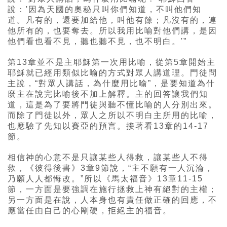
說：'因為天國的奧秘只叫你們知道，不叫他們知
道。凡有的，還要加給他，叫他有餘；凡沒有的，連
他所有的，也要奪去。所以我用比喻對他們講，是因
他們看也看不見，聽也聽不見，也不明白。'”
第13章並不是主耶穌第一次用比喻，從第5章開始主
耶穌就已經用類似比喻的方式對眾人講道理。門徒問
主說，“對眾人講話，為什麼用比喻”，是要知道為什
麼主在說完比喻後不加上解釋。主的回答讓我們知
道，這是為了要將門徒與聽不懂比喻的人分別出來。
而除了門徒以外，眾人之所以不明白主所用的比喻，
也應驗了先知以賽亞的預言。接著看13章的14-17
節。
相信神的心意不是只讓某些人得救，讓某些人不得
救，《彼得後書》3章9節說，“主不願有一人沉淪，
乃願人人都悔改。”所以《馬太福音》13章11-15
節，一方面是要強調在施行拯救上神有絕對的主權；
另一方面是在說，人本身也有責任做正確的回應，不
應當任由自己的心剛硬，拒絕主的福音。