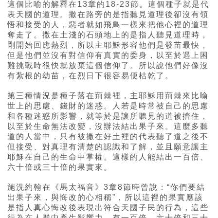
這個比喻的解釋在13章的18-23節。這個種子就是代
表天國的道理。撒在路旁的是指聽見道理後卻沒有領
悟和接受的人，惡者就如飛鳥一樣來把他心裡的道理
奪走了。撒在土淺的石頭地上的是指人聽見道理時，
剛開始回應熱烈，所以主耶穌形容他們是發苗最快，
但是他們並沒有對信仰有真實的委身，以至於遇上困
難挑戰時很快就放棄這個信仰了。所以說他們好像沒
有紮根的幼苗，在烈日下很容易便枯乾了。
第三種情況是種子落在荊棘裡，主耶穌用荊棘來比喻
世上的思慮、錢財的迷惑。人若是時常被自己的思慮
和各種迷惑所影響，就等於是讓所聽見的道被擠住，
以至於生命無法改變，沒辦法結出果子來。這麼多聽
道的人當中，只有被撒在好土裡的代表聽了道之後不
但接受、對真理有清楚的認識和了解，並且願意讓主
耶穌在自己的生命中掌權。這樣的人能結出一百倍、
六十倍或三十倍的果實來。
施洗約翰在《馬太福音》3章8節時曾說：“你們要結
出果子來，與悔改的心相稱”，所以這裡的果實應該
是指人真心悔改後表現出符合天國子民的行為，這些
行為在人群中產生影響力，有一百倍、六十倍和三十