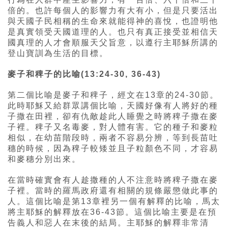
倍的。也許每個人的影響力有大有小，但是只要活出
與天國子民相稱的生命來就能得神的喜悅，也證明他
是真實領受天國道理的人。也只有真正接受並相信天
國真理的人才會順服天父旨意，以遵行主耶穌所講的
登山寶訓為生活的目標。
麥子和稗子的比喻(13:24-30, 36-43)
第二個比喻是麥子和稗子，經文在13章的24-30節。
此時耶穌又給群眾講個比喻，天國好像有人將好的種
子撒在田裡，卻有仇敵趁此人睡覺之時將稗子撒在麥
子裡。稗子又名毒麥，對人體有害。它的種子和麥粒
相似，在幼苗階段時，兩者不容易分辨，等到長苗吐
穗的時候，因為稗子較矮並且子粒顏色不同，才容易
和麥穗分別出來。
在當時確實會有人趁撒種的人不注意時將稗子撒在麥
子裡。當時的羅馬政府還有相關的規條嚴懲做此事的
人。這個比喻是第13章裡另一個有解釋的比喻，馬太
將主耶穌的解釋放在36-43節。這個比喻主要是在預
告義人和惡人在末後的結局。主耶穌的解釋非常清