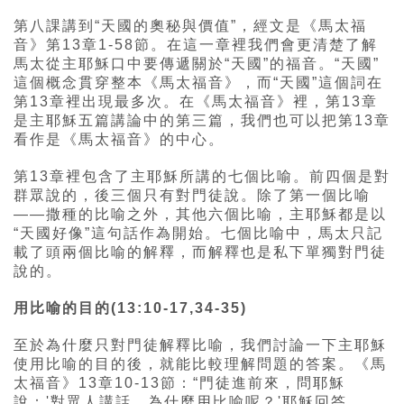
第八課講到“天國的奧秘與價值”，經文是《馬太福
音》第13章1-58節。在這一章裡我們會更清楚了解
馬太從主耶穌口中要傳遞關於“天國”的福音。“天國”
這個概念貫穿整本《馬太福音》，而“天國”這個詞在
第13章裡出現最多次。在《馬太福音》裡，第13章
是主耶穌五篇講論中的第三篇，我們也可以把第13章
看作是《馬太福音》的中心。
第13章裡包含了主耶穌所講的七個比喻。前四個是對
群眾說的，後三個只有對門徒說。除了第一個比喻
——撒種的比喻之外，其他六個比喻，主耶穌都是以
“天國好像”這句話作為開始。七個比喻中，馬太只記
載了頭兩個比喻的解釋，而解釋也是私下單獨對門徒
說的。
用比喻的目的(13:10-17,34-35)
至於為什麼只對門徒解釋比喻，我們討論一下主耶穌
使用比喻的目的後，就能比較理解問題的答案。《馬
太福音》13章10-13節：“門徒進前來，問耶穌
說：'對眾人講話，為什麼用比喻呢？'耶穌回答