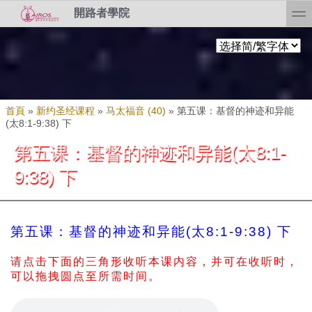
Skip to search
移至主內容
toggl
開路者學院
您在這裡
首頁
»
新约圣经课程
»
马太福音 (40)
»
第五课：基督的神迹和异能
(太8:1-9:38) 下
第五课：基督的神迹和异能(太8:1-
9:38) 下
第五课：基督的神迹和异能(太8:1-9:38) 下
请点击下面的三角形收听本课内容，并可在收听时，
可以拖拽圆点至所需时间。