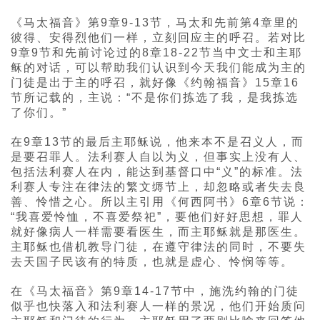
《马太福音》第9章9-13节，马太和先前第4章里的
彼得、安得烈他们一样，立刻回应主的呼召。若对比
9章9节和先前讨论过的8章18-22节当中文士和主耶
稣的对话，可以帮助我们认识到今天我们能成为主的
门徒是出于主的呼召，就好像《约翰福音》15章16
节所记载的，主说：“不是你们拣选了我，是我拣选
了你们。”
在9章13节的最后主耶稣说，他来本不是召义人，而
是要召罪人。法利赛人自以为义，但事实上没有人、
包括法利赛人在内，能达到基督口中“义”的标准。法
利赛人专注在律法的繁文缛节上，却忽略或者失去良
善、怜惜之心。所以主引用《何西阿书》6章6节说：
“我喜爱怜恤，不喜爱祭祀”，要他们好好思想，罪人
就好像病人一样需要看医生，而主耶稣就是那医生。
主耶稣也借机教导门徒，在遵守律法的同时，不要失
去天国子民该有的特质，也就是虚心、怜悯等等。
在《马太福音》第9章14-17节中，施洗约翰的门徒
似乎也快落入和法利赛人一样的景况，他们开始质问