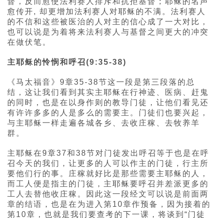
督，反而愈使法利赛人排斥和抗拒基督；耶稣的名声
愈传开, 却更增加法利赛人对耶稣的不满。法利赛人
的不信和这些被医治的人对主的信心成了一大对比，
也可以说是为着将来法利赛人与基督之间更大的冲突
在做伏笔。
主耶稣的怜悯和呼召(9:35-38)
《马太福音》9章35-38节这一段是第三段落的总
结，这让我们看到其实主耶稣在行神迹、医病、赶鬼
的同时，也是在以身作则的教导门徒，让他们看见还
有许许多多的人是多么的需要主。门徒们也要兴起，
与主耶稣一样走遍各城各乡、去收庄稼、去牧养羊
群。
主耶稣在9章37和38节对门徒发出呼召等于也是在呼
召今天的我们，让更多的人可以作主的门徒，行主所
要他们行的事。庄稼就好比是那些需要主耶稣的人，
而工人便是指主的门徒，主耶稣要呼召并差派更多的
工人去替他收庄稼。因此这一段经文可以说是前面两
章的结语，也是在为进入第10章作预备，因为接着的
第10章，也就是我们要查考的下一课，将谈到“门徒