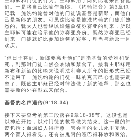
主耶稣和门徒的行为。主耶稣用了两则比喻来回答他
们。一是将自己比喻作新郎。《约翰福音》第3章也
记载，施洗约翰曾对他的门徒说基督是新郎，而他自
己是新郎的朋友。可见这比喻是施洗约翰的门徒所熟
悉的。犹太人也曾经以婚筵象征弥赛亚的到来，所以
主耶稣可能在暗示他的弥赛亚身份。既然弥赛亚已经
到来，门徒就好比参加婚筵的宾客，理当与新郎一同
欢庆。
“但日子将到，新郎要离开他们”是指基督的受难和受
死，到那时门徒自然会哀恸和禁食了。接着主耶稣用
新布和新酒的比喻来说明法利赛人所守的旧形式已经
不适用了，施洗约翰的门徒一味的克苦己心也需要调
整了。既然主耶稣已经对律法做了新的诠释，那么也
需要新的外在型式来配合。
基督的名声遍传(9:18-34)
接下来要查考的第三段落在9章18-38节。这段也是
以神迹开始，以对门徒的教导做为结束。这一段的神
迹包括：血漏妇人得痊愈、管会堂的女儿死里复活、
两个盲人得看见，还有被鬼附的哑巴得释放和医治。