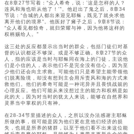
在8章27节写着：“众人希奇，说：'这是怎样的人？
连风和海也听从他了！'”。他赶出了鬼之后，8章34
节说：“合城的人都出来迎见耶稣，既见了就央求他
离开他们的境界”。他医好了瘫子之后，9章8节说：
“众人看见都惊奇，就归荣耀与神，因为他将这样的
权柄赐给人。”
这三处的反应都显示出当时的群众，包括门徒们对基
督的认识都还不够深、或是不够正确。8章27节的众
人，指的应该是当时与耶稣同在海上的门徒，主说他
们是小信的人，表示他们不是完全没有信心，因为至
少他们还会向主求救。可能他们只是希望主能带领他
们脱离险境，却没有想到主会用斥责风和海的方式来
救他们。他们的希奇可能是一种诧异并且畏惧战兢的
心理反应。他们可能从来没想过主的能力和权柄是如
此的大，因为对当时的犹太人来说，能够在自然界和
灵界当中掌权的只有神。
在28-34节里描述的众人，之所以没办法感谢主耶稣
所做的事，很可能是因为他们更在意他们经济的损
失，也就是所养的猪群，以至于他们看不出来这位能