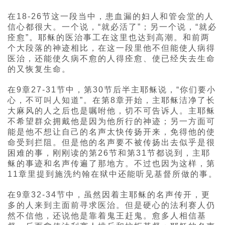
在18-26节这一段当中，患血漏的妇人和管会堂的人
信心都很大。一个说，“就必活了”；另一个说，“就必
痊愈”。耶稣的医治事工在这里也达到高潮。和前两
个大段落的神迹相比，在这一段里他不但能使人病得
医治，还能使久病不愈的人得痊愈、使已经失去生命
的又恢复生命。
在9章27-31节中，第30节后半主耶稣说，“你们要小
心，不可叫人知道”。在第8章开始，主耶稣洁净了长
大麻风的人之后也是嘱咐他，切不可告诉人。主耶稣
不希望群众拥戴他是因为他所行的神迹；另一方面可
能是他不想让自己的名声太快传扬开来，免得他的使
命受到拦阻。但是他的名声要不被传扬出去似乎是很
困难的事，刚刚读的第26节和第31节都说到，主耶
稣的事迹和名声传遍了那地方。不过也因为这样，第
11章里提到施洗约翰在狱中还能听见基督所做的事。
在9章32-34节中，虽然因着主耶稣的名声传开，更
多的人来到主面前寻求医治。但是硬心的法利赛人仍
然不信他，还说他是靠着鬼王赶鬼。愈多人相信基