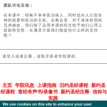
团队讨论互动：
在本课中，耶稣不单单医治病人，同时也向人们宣告
神的慈爱和医治的主权。在教会里，对于身体软弱的
兄弟姊妹，我们除了运用本课的经文给予他们心理上
鼓励和安慰，在属灵方面我们能提供什么样的支持
呢？
请登入或者註冊，读取开路者学院课程。
主選單
主页
学院讯息
上课指南
旧约圣经课程
新约圣
经课程
查经有声书/录像书
新约圣经注释
信仰与
实践
We use cookies on this site to enhance your user