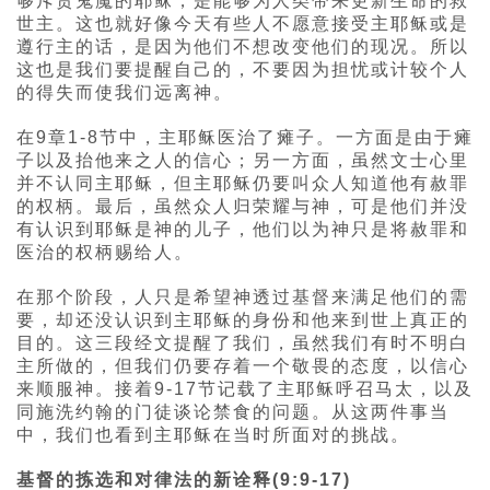
够斥责鬼魔的耶稣，是能够为人类带来更新生命的救
世主。这也就好像今天有些人不愿意接受主耶稣或是
遵行主的话，是因为他们不想改变他们的现况。所以
这也是我们要提醒自己的，不要因为担忧或计较个人
的得失而使我们远离神。
在9章1-8节中，主耶稣医治了瘫子。一方面是由于瘫
子以及抬他来之人的信心；另一方面，虽然文士心里
并不认同主耶稣，但主耶稣仍要叫众人知道他有赦罪
的权柄。最后，虽然众人归荣耀与神，可是他们并没
有认识到耶稣是神的儿子，他们以为神只是将赦罪和
医治的权柄赐给人。
在那个阶段，人只是希望神透过基督来满足他们的需
要，却还没认识到主耶稣的身份和他来到世上真正的
目的。这三段经文提醒了我们，虽然我们有时不明白
主所做的，但我们仍要存着一个敬畏的态度，以信心
来顺服神。接着9-17节记载了主耶稣呼召马太，以及
同施洗约翰的门徒谈论禁食的问题。从这两件事当
中，我们也看到主耶稣在当时所面对的挑战。
基督的拣选和对律法的新诠释(9:9-17)