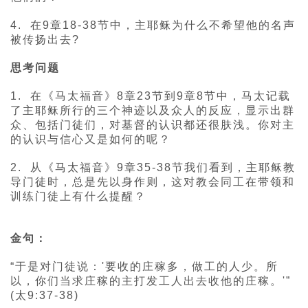
4. 在9章18-38节中，主耶稣为什么不希望他的名声
被传扬出去?
思考问题
1. 在《马太福音》8章23节到9章8节中，马太记载
了主耶稣所行的三个神迹以及众人的反应，显示出群
众、包括门徒们，对基督的认识都还很肤浅。你对主
的认识与信心又是如何的呢？
2. 从《马太福音》9章35-38节我们看到，主耶稣教
导门徒时，总是先以身作则，这对教会同工在带领和
训练门徒上有什么提醒？
金句：
“于是对门徒说：'要收的庄稼多，做工的人少。所
以，你们当求庄稼的主打发工人出去收他的庄稼。'”
(太9:37-38)