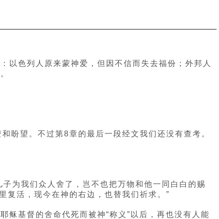
比：以色列人原来蒙神爱，但因不信而失去福份；外邦人
救。
变和盼望。不过第8章的最后一段经文我们还没有查考。
的儿子为我们众人舍了，岂不也把万物和他一同白白的赐
死里复活，现今在神的右边，也替我们祈求。”
耶稣基督的舍命代死而被神“称义”以后，再也没有人能