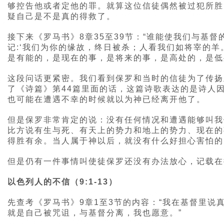
够控告他或者定他的罪。就算这位信徒偶然被过犯所胜
疑自己是不是真的得救了。
接下来《罗马书》8章35至39节：“谁能使我们与基督的
记:‘我们为你的缘故，终日被杀；人看我们如将宰的
是有能的，是现在的事，是将来的事，是高处的，是低
这段问话更紧密。我们看到保罗和当时的信徒为了传扬
了《诗篇》第44篇里面的话，这篇诗歌表达的是诗人
也可能在遭遇不幸的时候就以为神已经离开他了。
但是保罗非常肯定的说：没有任何情况和遭遇能够叫我
比方说有生与死、有天上的势力和地上的势力、现在的
得胜有余。当人属于神以后，就没有什么好担心害怕的
但是仍有一件事情叫使徒保罗还没有办法放心，记载在
以色列人的不信（9:1-13）
先查考《罗马书》9章1至3节的内容：“我在基督里
就是自己被咒诅，与基督分离，我也愿意。”