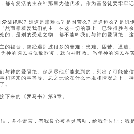
，都有复活的主在神那里为他代求。作为基督徒要牢牢
爱隔绝呢? 难道是患难么? 是困苦么? 是逼迫么? 是饥
羊。’然而靠着爱我们的主，在这一切的事上，已经得胜有
处的，是别的受造之物，都不能叫我们与神的爱隔绝；这
主的福音，曾经遇到过很多的苦难：患难、困苦、逼迫
因为神的选民被仇敌欺凌，就向神呼救。当年神的选民在
们与神的爱隔绝。保罗尽他所能想到的，列出了可能使信
事和将来的事等等。总之无论在什么环境和情况之下，
了。
接下来的《罗马书》第9章。
说真话，并不谎言，有我良心被圣灵感动，给我作见证；我