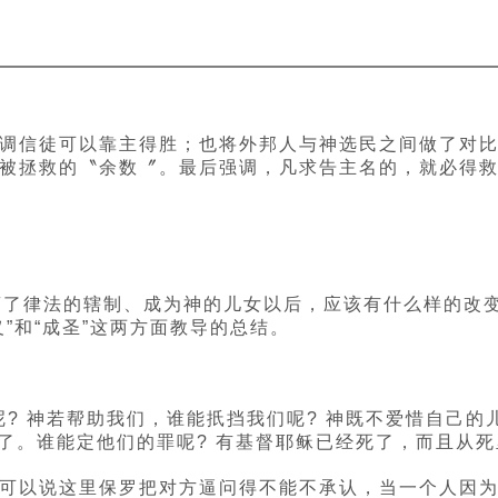
调信徒可以靠主得胜；也将外邦人与神选民之间做了对
被拯救的〝余数〞。最后强调，凡求告主名的，就必得
离了律法的辖制、成为神的儿女以后，应该有什么样的改
”和“成圣”这两方面教导的总结。
的呢? 神若帮助我们，谁能扺挡我们呢? 神既不爱惜自己
义了。谁能定他们的罪呢? 有基督耶稣已经死了，而且从
可以说这里保罗把对方逼问得不能不承认，当一个人因为