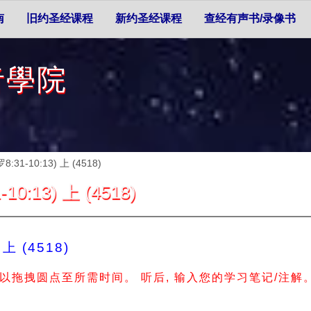
南
旧约圣经课程
新约圣经课程
查经有声书/录像书
者學院
-10:13) 上 (4518)
13) 上 (4518)
 (4518)
拖拽圆点至所需时间。 听后, 输入您的学习笔记/注解