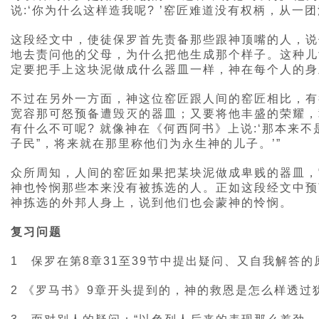
说:‘你为什么这样造我呢? ’窑匠难道没有权柄，从一
这段经文中，使徒保罗首先责备那些跟神顶嘴的人，说
地去责问他的父母，为什么把他生成那个样子。这种儿
定要把手上这块泥做成什么器皿一样，神在每个人的身
不过在另外一方面，神这位窑匠跟人间的窑匠相比，有
宽容那可怒预备遭毁灭的器皿；又要将他丰盛的荣耀，
有什么不可呢? 就像神在《何西阿书》上说:‘那本来
子民”，将来就在那里称他们为永生神的儿子。’”
众所周知，人间的窑匠如果把某块泥做成卑贱的器皿，
神也怜悯那些本来没有被拣选的人。正如这段经文中预
神拣选的外邦人身上，说到他们也会蒙神的怜悯。
复习问题
1 保罗在第8章31至39节中提出疑问、又自我解答
2 《罗马书》9章开头提到的，神的救恩是怎么样透