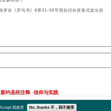
回应解答的？
罗在《罗马书》8章31-39节用自问自答形式提出的
新约圣经注释
信仰与实践
Accept 我接受
No, thanks 不，我不接受