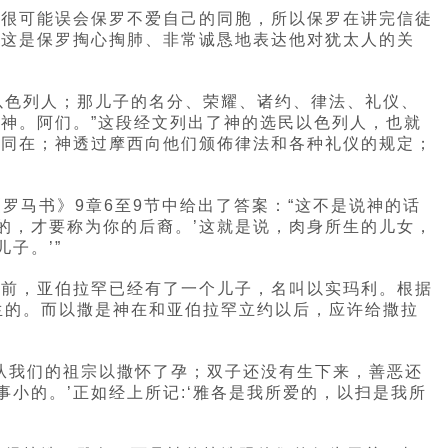
们很可能误会保罗不爱自己的同胞，所以保罗在讲完信徒
。这是保罗掏心掏肺、非常诚恳地表达他对犹太人的关
以色列人；那儿子的名分、荣耀、诸约、律法、礼仪、
神。阿们。”这段经文列出了神的选民以色列人，也就
的同在；神透过摩西向他们颁佈律法和各种礼仪的规定；
罗马书》9章6至9节中给出了答案：“这不是说神的话
的，才要称为你的后裔。’这就是说，肉身所生的儿女，
子。’”
以前，亚伯拉罕已经有了一个儿子，名叫以实玛利。根据
生的。而以撒是神在和亚伯拉罕立约以后，应许给撒拉
是从我们的祖宗以撒怀了孕；双子还没有生下来，善恶还
小的。’正如经上所记:‘雅各是我所爱的，以扫是我所