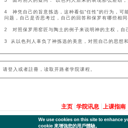
3 面对别人的疑问：“以色列人后来的表现那么差劲
4 神凭自己的旨意拣选，这种看似“任性”的行为，可
问题，自己是否思考过，自己的回答和保罗有哪些相同
2 对照保罗用窑匠与陶土的例子来说明神的主权，自
3 从以色列人辜负了神拣选的美意，对照自己的思想
请登入或者註冊，读取开路者学院课程。
主選單
主页
学院讯息
上课指南
We use cookies on this site to enha
cookie 來增強您的用戶體驗。