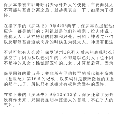
保罗本来被主耶稣呼召去做外邦人的使徒，主要向犹太
不可能与基督分离之后，就趁机表白一下，如果为了拯
怀。
在接下来的《罗马书》9章4和5两节，保罗再次提醒
应许，都是他们的；列祖就是他们的祖宗，按肉体说，
是犹太人，从神得到的特权和好处。例如：神透过亚伯
以及耶稣基督道成肉身的时候生为犹太人。神没有把这
不过可能有人会质问保罗说:“以色列人后来的表现那么
落空了；因为从以色列生的，不都是以色列人；也不因
不是神的儿女；惟独那应许的儿女，才算是后裔。因为所
保罗回答的重点是：并非所有亚伯拉罕的后代都有资格
《创世纪》第16章的记载，以实玛利是按照撒拉的主
的那个儿子。所以只有以撒才有权利承受神的应许。
在接下来的《罗马书》9章10至13节，保罗还举了
没有作出来，只因要显明神拣选人的旨意，不在乎人的行
恶的。’”