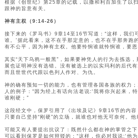
根据《创世纪》第25章的记载，以撒和利百加生了以
跟神的旨意有关。
神有主权（9:14-26）
接下来的《罗马书》9章14至16节写道：“这样，我们
谁。’据此看来，这不在乎那定意的，也不在乎那奔跑
有不公平，因为神有主权。他要怜悯谁就怜悯谁，要恩
其实“天下乌鸦一般黑”，如果要神凭人的行为去拣选
展也证明神没有选错。没有被选上的以实玛利的后代有
而且世世代代跟以色列人作对、为仇。
神的确有预知一切的能力，也有管理各国各族的权力；
人的例子：“因为经上有话向法老说:‘我将你兴起来
谁刚硬；”
这段经文中，保罗引用了《出埃及记》9章16节的内
只要自己坚持“刚硬”的立场，就谁也对他无可奈何。
可能又有人要提出抗议了：既然什么都在神的掌管之下
可以看到保罗是如何辩驳的：“这样，你必对我说:‘他为