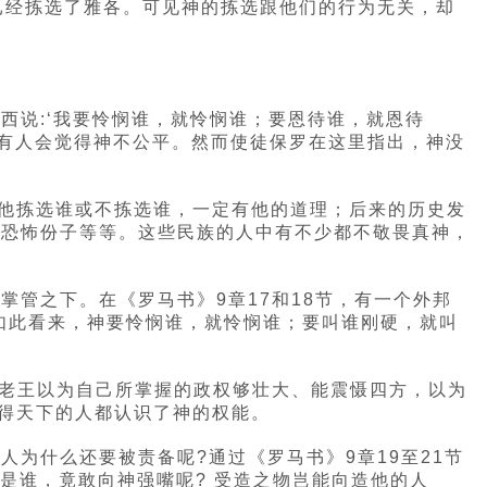
已经拣选了雅各。可见神的拣选跟他们的行为无关，却
摩西说:‘我要怜悯谁，就怜悯谁；要恩待谁，就恩待
能有人会觉得神不公平。然而使徒保罗在这里指出，神没
，他拣选谁或不拣选谁，一定有他的道理；后来的历史发
和恐怖份子等等。这些民族的人中有不少都不敬畏真神，
管之下。在《罗马书》9章17和18节，有一个外邦
’如此看来，神要怜悯谁，就怜悯谁；要叫谁刚硬，就叫
法老王以为自己所掌握的政权够壮大、能震慑四方，以为
使得天下的人都认识了神的权能。
为什么还要被责备呢?通过《罗马书》9章19至21节
 你是谁，竟敢向神强嘴呢? 受造之物岂能向造他的人