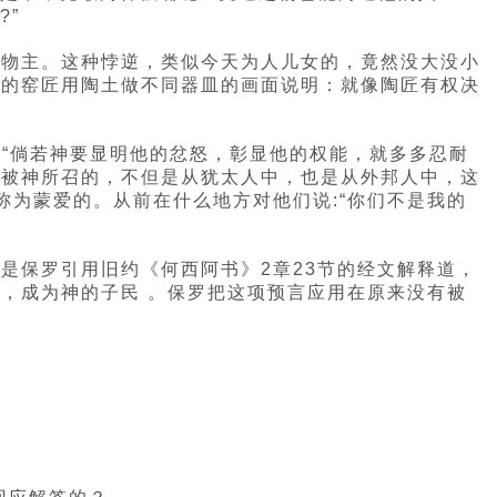
?”
造物主。这种悖逆，类似今天为人儿女的，竟然没大没小
悉的窑匠用陶土做不同器皿的画面说明：就像陶匠有权决
：“倘若神要显明他的忿怒，彰显他的权能，就多多忍耐
们被神所召的，不但是从犹太人中，也是从外邦人中，这
称为蒙爱的。从前在什么地方对他们说:“你们不是我的
是保罗引用旧约《何西阿书》2章23节的经文解释道，
，成为神的子民 。保罗把这项预言应用在原来没有被