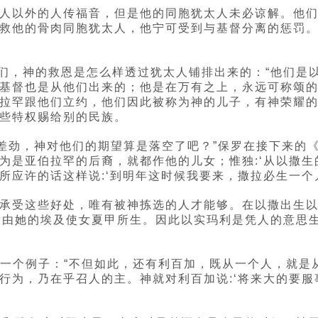
人以外的人传福音，但是他的同胞犹太人未必谅解。他
救他的骨肉同胞犹太人，他宁可受到与基督分离的惩罚
他们，神的救恩是怎么样透过犹太人铺排出来的：“他们是
基督也是从他们出来的；他是在万有之上，永远可称颂的
拉罕跟他们立约，他们因此被称为神的儿子，有神荣耀
些特权赐给别的民族。
差劲，神对他们的期望算是落空了吧？”保罗在接下来的《
为是亚伯拉罕的后裔，就都作他的儿女；惟独:‘从以撒生
应许的话这样说:‘到明年这时候我要来，撒拉必生一个儿
承受这些好处，唯有被神拣选的人才能够。在以撒出生
意由她的埃及使女夏甲所生。因此以实玛利是凭人的意思
另外一个例子：“不但如此，还有利百加，既从一个人，就
为，乃在乎召人的主。神就对利百加说:‘将来大的要服事