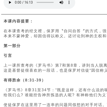
本课内容提要：
在本课查考的经文裡，保罗用〝自问自答〞的方式，强
本来不蒙神爱，却因信得以称义。还讨论到神的主权和
第一部分
引言
上一课所查考的《罗马书》第7和第8章，讲到当人脱
这是基督徒很喜欢的一段话，也是保罗对信徒“因信称义
有得胜余（8:31-39）
《罗马书》8章31至34节：“既是这样，还有什么说
给我们么? 谁能控告神所拣选的人呢? 有神称他们为
使徒保罗在这里用了一连串的问题同假想的对手对话。