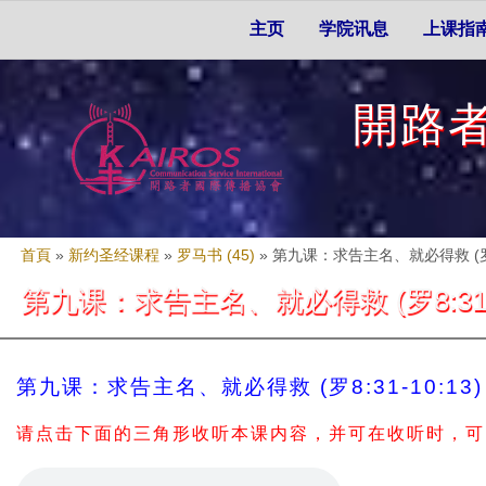
Skip to search
移至主內容
主選單
主页
学院讯息
上课指
開路
您在這裡
首頁
»
新约圣经课程
»
罗马书 (45)
»
第九课：求告主名、就必得救 (罗8:31
第九课：求告主名、就必得救 (罗8:31-10:
第九课：求告主名、就必得救 (罗8:31-10:13) 上
请点击下面的三角形收听本课内容，并可在收听时，可以