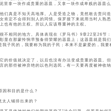
团泥里拿一块作成贵重的器皿，又拿一块作成卑贱的器皿么
他们真是不知天高地厚。人是受造之物，竟然敢去责问
女肯定不会得到别人的同情。保罗接下来就用当时人熟
上也有他的主权。所以人应该尊重神的主权。
很不相同的地方。具体表现在《罗马书》9章22至26节
彰显在那蒙怜悯早预备得荣耀的器皿上；这器皿就是我
不是我子民的，我要称为我的子民；本来不是蒙爱的，我要
它的价值就决定了，以后也没有办法变成贵重的器皿。但
言的那些被神弃绝的以色列选民，有一天要再度被神收纳
的原因和目的是什么？
过犹太人铺排出来的？