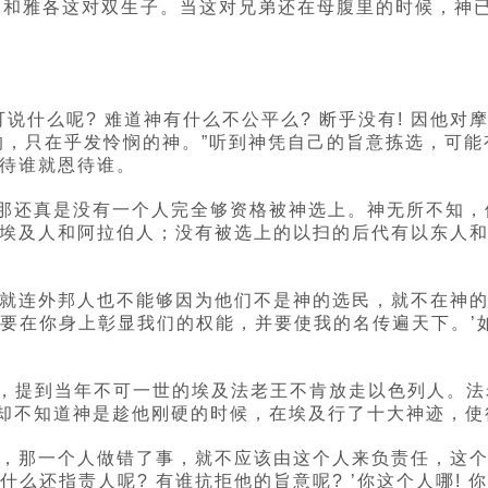
扫和雅各这对双生子。当这对兄弟还在母腹里的时候，神
可说什么呢? 难道神有什么不公平么? 断乎没有! 因他对
的，只在乎发怜悯的神。”听到神凭自己的旨意拣选，可
待谁就恩待谁。
，那还真是没有一个人完全够资格被神选上。神无所不知
埃及人和阿拉伯人；没有被选上的以扫的后代有以东人
就连外邦人也不能够因为他们不是神的选民，就不在神的掌
，特要在你身上彰显我们的权能，并要使我的名传遍天下。
容，提到当年不可一世的埃及法老王不肯放走以色列人。
他却不知道神是趁他刚硬的时候，在埃及行了十大神迹，
，那一个人做错了事，就不应该由这个人来负责任，这个人
什么还指责人呢? 有谁抗拒他的旨意呢? ’你这个人哪!