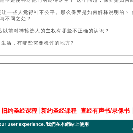
，是不是使神对他们的期待落空了”这个问题，保罗是如何
能让一些人觉得神不公平。那么保罗是如何解释说明的？ 保
与不同之处？
己以前对神拣选人的主权有哪些不正确的认识？
和生活，有哪些需要检讨的地方?
旧约圣经课程
新约圣经课程
查经有声书/录像书
nce your user experience. 我們在本網站上使用