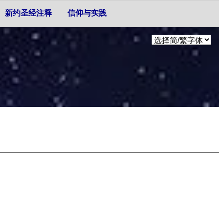
新约圣经注释
信仰与实践
。