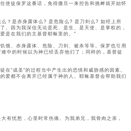
记住使徒保罗这番话，免得撒旦一来控告和挑衅就开始怀
饿么？是赤身露体么? 是危险么? 是刀剑么? 如经上所
余了。因为我深信无论是死、是生、是天使、是掌权的，
爱是在我们的主基督耶稣里的。”
、饥饿、赤身露体、危险、刀剑、被杀等等。保罗也引用
苦难中的时候以为神已经丢弃他们了；同样的，基督徒
徒在“成圣”的过程当中产生出的恐惧和威胁感的因素。
神的爱都不会离开已经属于神的人。耶稣基督会帮助我们
是大有忧愁，心里时常伤痛。为我弟兄，我骨肉之亲，