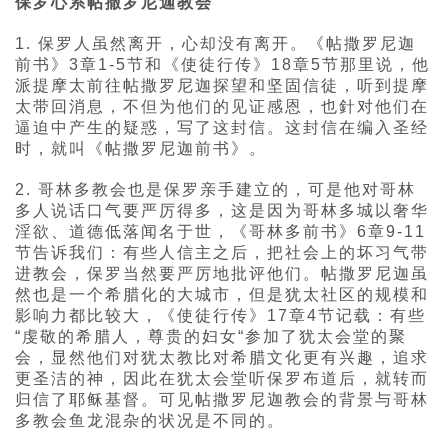
保罗心系帖撒罗尼迦教会
1. 保罗人虽然离开，心却没有离开。《帖撒罗尼迦
前书》3章1-5节和《使徒行传》18章5节那里说，他
派提摩太前往帖撒罗尼迦探望和坚固信徒，听到提摩
太带回消息，不但为他们的见证感恩，也針对他们在
逼迫中产生的疑惑，写了这封信。这封信在编入圣经
时，就叫《帖撒罗尼迦前书》。
2. 哥林多教会也是保罗亲手建立的，可是他对哥林
多人说话口气要严厉得多，这是因为哥林多城以奢华
淫欲、道德低落闻名于世，《哥林多前书》6章9-11
节告诉我们：有些人信主之后，把社会上的坏习气带
进教会，保罗当然要严厉地批评他们。帖撒罗尼迦虽
然也是一个希腊化的大城市，但是犹太社区的规模和
影响力都比较大，《使徒行传》17章4节记载：有些
“虔敬的希腊人，尊贵的妇女“参加了犹太会堂的聚
会，显然他们对犹太教比对希腊文化更有兴趣，追求
更圣洁的神，因此在犹太会堂听保罗布道后，就转而
归信了耶稣基督。可见帖撒罗尼迦教会的背景与哥林
多教会鱼龙混杂的状况是不同的。