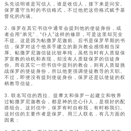
头先说明谁是写信人，谁是收信人，接下来是问安。
保罗遵守当时的书信格式，不过他把这些格式赋予基
督化的内涵。
2. 保罗在其它书信中通常会提到他的使徒身份，或
者会用“弟兄”﹑“仆人”这样的修辞，可是这里却完全
不提。这是因为帖撒罗尼迦前、后书是保罗早期的书
信，保罗对这个他亲手建立的新兴教会感情相当深
厚。帖撒罗尼迦信徒比较单纯，虽然当时有人质疑保
罗宣教的动机和表现，却没有人质疑保罗的信徒身
份。而在其它一些书信中提到的教会，则有人质疑挑
战保罗的使徒身份，所以他更强调使徒教导的天职。
不过，即便没有提到使徒身份，保罗还是以使徒的权
柄教导信徒。
3. 联名写信的西拉、提摩太和保罗一起建立和牧养
过帖撒罗尼迦教会，都是神的忠心仆人，是很好的配
搭组合。这封信中，保罗有时自称我，有时称我们。
这封信的主要作者是保罗。用三人联名，有几方面的
因素：