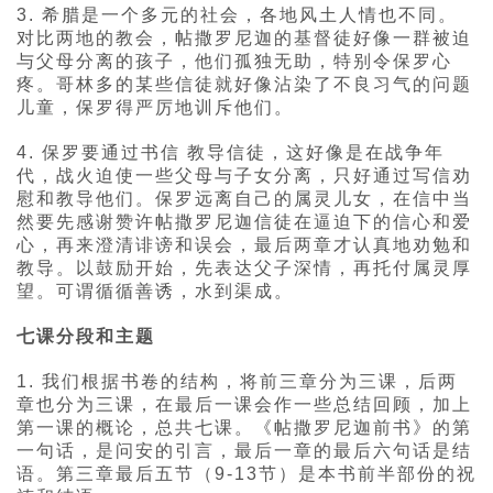
3. 希腊是一个多元的社会，各地风土人情也不同。
对比两地的教会，帖撒罗尼迦的基督徒好像一群被迫
与父母分离的孩子，他们孤独无助，特别令保罗心
疼。哥林多的某些信徒就好像沾染了不良习气的问题
儿童，保罗得严厉地训斥他们。
4. 保罗要通过书信 教导信徒，这好像是在战争年
代，战火迫使一些父母与子女分离，只好通过写信劝
慰和教导他们。保罗远离自己的属灵儿女，在信中当
然要先感谢赞许帖撒罗尼迦信徒在逼迫下的信心和爱
心，再来澄清诽谤和误会，最后两章才认真地劝勉和
教导。以鼓励开始，先表达父子深情，再托付属灵厚
望。可谓循循善诱，水到渠成。
七课分段和主题
1. 我们根据书卷的结构，将前三章分为三课，后两
章也分为三课，在最后一课会作一些总结回顾，加上
第一课的概论，总共七课。《帖撒罗尼迦前书》的第
一句话，是问安的引言，最后一章的最后六句话是结
语。第三章最后五节（9-13节）是本书前半部份的祝