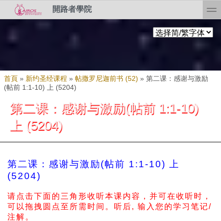
Skip to search
移至主內容
toggl
開路者學院
您在這裡
首頁
»
新约圣经课程
»
帖撒罗尼迦前书 (52)
»
第二课：感谢与激励
(帖前 1:1-10) 上 (5204)
第二课：感谢与激励(帖前 1:1-10)
上 (5204)
第二课：感谢与激励(帖前 1:1-10) 上
(5204)
请点击下面的三角形收听本课内容，并可在收听时，
可以拖拽圆点至所需时间。
听后, 输入您的学习笔记/
注解。