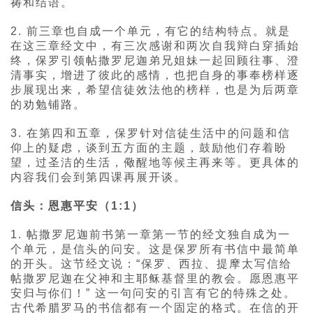
祷和结语。
2. 前三章也自成一个单元，有它的结构特点。就是
在这三章经文中，有三次感谢和两次自我辩白穿插始
终，保罗引领帖撒罗尼迦弟兄姐妹一起回顾往事、澄
清事实，增进了彼此的感情，也把自身的事奉榜样逐
步展现出来，希望信徒效法他的榜样，也是为后两章
的劝勉铺路。
3. 在第四和五章，保罗针对信徒生活中的问题和信
仰上的疑虑，谈到五方面的主题，鼓励他们存着盼
望，过圣洁的生活，儆醒地等候主再来等。更具体的
内容我们会到第四课再展开谈。
信头：恩惠平安（1:1）
1. 帖撒罗尼迦前书第一章第一节的经文独自成为一
个单元，是信头的问安。这是保罗所有书信中最简单
的开头。这节经文说：“保罗、西拉、提摩太写信给
帖撒罗尼迦在父神和主耶稣基督里的教会。愿恩惠平
安归与你们！” 这一句问安的引言有它的特殊之处。
古代希腊罗马的书信都有一个固定的格式。在信的开