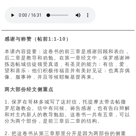
感谢与称赞（帖前1:1-10）
本课内容提要：这卷书的前三章是感谢回顾和表白，
后二章是教导和劝勉。在第一章经文中，保罗感谢神
拣选帖城信徒领受真道﹑有圣灵的能力﹔有信﹑爱﹑
望和喜乐﹔他们积极传福音并有美好见证﹔也离弃偶
像、服事神﹑并且等候耶稣基督再来。
两大部份经文侧重点
1. 保罗在哥林多城写了这封信，托提摩太带去帖撒
罗尼迦教会。信中有问候、祷告感谢，也有告白辩解
和对主内新人的教导勉励。这卷书一共有五章，可以
分为两个部份，是前三章后二章的结构。
2. 把这卷书从第三章那里分开是因为两部份的侧重