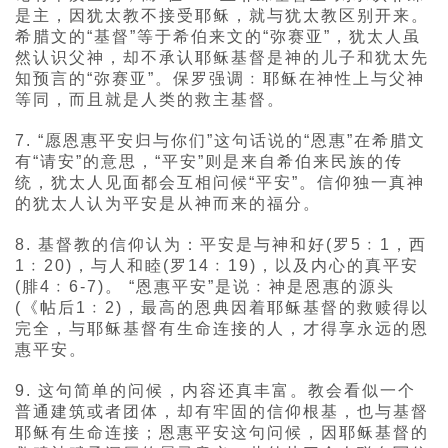
是主，因犹太教不接受耶稣，就与犹太教区别开来。
希腊文的“基督”等于希伯来文的“弥赛亚”，犹太人虽
然认识父神，却不承认耶稣基督是神的儿子和犹太先
知预言的“弥赛亚”。保罗强调﹕耶稣在神性上与父神
等同，而且就是人类的救主基督。
7. “愿恩惠平安归与你们”这句话说的“恩惠”在希腊文
有“请安”的意思，“平安”则是来自希伯来民族的传
统，犹太人见面都会互相问候“平安”。信仰独一真神
的犹太人认为平安是从神而来的福分。
8. 基督教的信仰认为：平安是与神和好(罗5﹕1，西
1﹕20)，与人和睦(罗14﹕19)，以及内心的真平安
(腓4﹕6-7)。 “恩惠平安”是说﹕神是恩惠的源头
(《帖后1﹕2)，最高的恩典因着耶稣基督的救赎得以
完全，与耶稣基督有生命连接的人，才得享永远的恩
惠平安。
9. 这句简单的问候，内容还真丰富。教会看似一个
普通建筑或者团体，却有牢固的信仰根基，也与基督
耶稣有生命连接；恩惠平安这句问候，因耶稣基督的