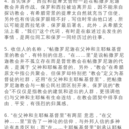
4. 首先保罗﹑西拉和提摩太曾经一起在帖撒罗尼迦
教会并肩作战。保罗和西拉被迫离开后，因不能亲自
探访教会，有希腊背景的提摩太自然就充当了信使。
另外也有传说保罗眼睛不好，写信时常由他口述，所
以可能是西拉笔录，保罗最后署名。此外，从希腊文
法上看，“我们”这个代词，有时是在叙述过去发生的
事情，是两位同工和保罗一同经历过的往事。
5. 收信人的名称，“帖撒罗尼迦在父神和主耶稣基督
里的教会”，有特别的信息。“在……里”是说帖撒罗尼
迦教会并不孤立存在而是普世教会在帖撒罗尼迦的代
表，是属于 父神和耶稣基督的。另外，“教会”在希腊
原文中指公共聚会。但保罗却特别把 “教会”定义为基
督徒的社群，还用“在父神和主耶稣基督里”，把帖撒
罗尼迦教会与一般公民社团区别开来。保罗说的“教
会”不仅仅是指教会的建筑和进出的人群，更强调他
们与父神和主耶稣有生命连结，在教会团契中得享自
由﹑平安，有强烈的归属感。
6. “在父神和主耶稣基督里”有两层 意思，“在父
神……里”宣告了一神论的信仰，与外邦人信的多神
论有本质区别；而“在……主耶稣基督里”则承认耶稣