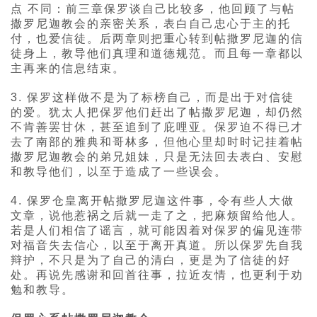
点 不同：前三章保罗谈自己比较多，他回顾了与帖
撒罗尼迦教会的亲密关系，表白自己忠心于主的托
付，也爱信徒。后两章则把重心转到帖撒罗尼迦的信
徒身上，教导他们真理和道德规范。而且每一章都以
主再来的信息结束。
3. 保罗这样做不是为了标榜自己，而是出于对信徒
的爱。犹太人把保罗他们赶出了帖撒罗尼迦，却仍然
不肯善罢甘休，甚至追到了庇哩亚。保罗迫不得已才
去了南部的雅典和哥林多，但他心里却时时记挂着帖
撒罗尼迦教会的弟兄姐妹，只是无法回去表白、安慰
和教导他们，以至于造成了一些误会。
4. 保罗仓皇离开帖撒罗尼迦这件事，令有些人大做
文章，说他惹祸之后就一走了之，把麻烦留给他人。
若是人们相信了谣言，就可能因着对保罗的偏见连带
对福音失去信心，以至于离开真道。所以保罗先自我
辩护，不只是为了自己的清白，更是为了信徒的好
处。再说先感谢和回首往事，拉近友情，也更利于劝
勉和教导。