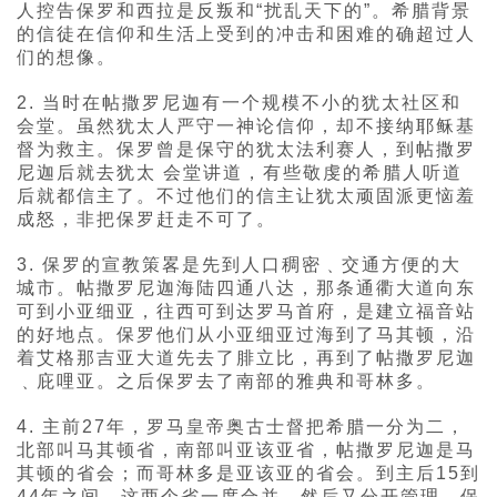
人控告保罗和西拉是反叛和“扰乱天下的”。希腊背景
的信徒在信仰和生活上受到的冲击和困难的确超过人
们的想像。
2. 当时在帖撒罗尼迦有一个规模不小的犹太社区和
会堂。虽然犹太人严守一神论信仰，却不接纳耶稣基
督为救主。保罗曾是保守的犹太法利赛人，到帖撒罗
尼迦后就去犹太 会堂讲道，有些敬虔的希腊人听道
后就都信主了。不过他们的信主让犹太顽固派更恼羞
成怒，非把保罗赶走不可了。
3. 保罗的宣教策畧是先到人口稠密﹑交通方便的大
城市。帖撒罗尼迦海陆四通八达，那条通衢大道向东
可到小亚细亚，往西可到达罗马首府，是建立福音站
的好地点。保罗他们从小亚细亚过海到了马其顿，沿
着艾格那吉亚大道先去了腓立比，再到了帖撒罗尼迦
﹑庇哩亚。之后保罗去了南部的雅典和哥林多。
4. 主前27年，罗马皇帝奥古士督把希腊一分为二，
北部叫马其顿省，南部叫亚该亚省，帖撒罗尼迦是马
其顿的省会；而哥林多是亚该亚的省会。到主后15到
44年之间，这两个省一度合并，然后又分开管理。保