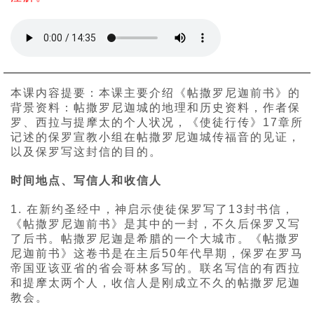
本课内容提要：本课主要介绍《帖撒罗尼迦前书》的
背景资料：帖撒罗尼迦城的地理和历史资料，作者保
罗、西拉与提摩太的个人状况，《使徒行传》17章所
记述的保罗宣教小组在帖撒罗尼迦城传福音的见证，
以及保罗写这封信的目的。
时间地点、写信人和收信人
1. 在新约圣经中，神启示使徒保罗写了13封书信，
《帖撒罗尼迦前书》是其中的一封，不久后保罗又写
了后书。帖撒罗尼迦是希腊的一个大城市。《帖撒罗
尼迦前书》这卷书是在主后50年代早期，保罗在罗马
帝国亚该亚省的省会哥林多写的。联名写信的有西拉
和提摩太两个人，收信人是刚成立不久的帖撒罗尼迦
教会。