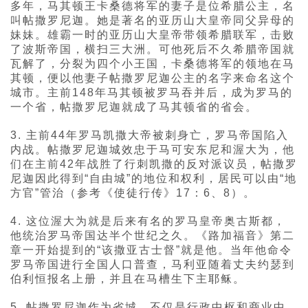
多年，马其顿王卡桑德将军的妻子是位希腊公主，名
叫帖撒罗尼迦。她是著名的亚历山大皇帝同父异母的
妹妹。雄霸一时的亚历山大皇帝带领希腊联军，击败
了波斯帝国，横扫三大洲。可他死后不久希腊帝国就
瓦解了，分裂为四个小王国，卡桑德将军的领地在马
其顿，便以他妻子帖撒罗尼迦公主的名字来命名这个
城市。主前148年马其顿被罗马吞并后，成为罗马的
一个省，帖撒罗尼迦就成了马其顿省的省会。
3. 主前44年罗马凯撒大帝被刺身亡，罗马帝国陷入
内战。帖撒罗尼迦城效忠于马可安东尼和渥大为，他
们在主前42年战胜了行刺凯撒的反对派议员，帖撒罗
尼迦因此得到“自由城”的地位和权利，居民可以由“地
方官”管治（参考《使徒行传》17：6、8）。
4. 这位渥大为就是后来有名的罗马皇帝奥古斯都，
他统治罗马帝国达半个世纪之久。《路加福音》第二
章一开始提到的“该撒亚古士督”就是他。当年他命令
罗马帝国进行全国人口普查，马利亚随着丈夫约瑟到
伯利恒报名上册，并且在马槽生下主耶稣。
5. 帖撒罗尼迦作为省城，不仅是行政中枢和商业中