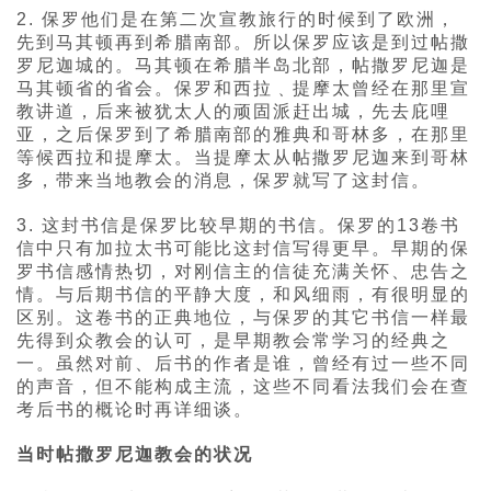
2. 保罗他们是在第二次宣教旅行的时候到了欧洲，
先到马其顿再到希腊南部。所以保罗应该是到过帖撒
罗尼迦城的。马其顿在希腊半岛北部，帖撒罗尼迦是
马其顿省的省会。保罗和西拉﹑提摩太曾经在那里宣
教讲道，后来被犹太人的顽固派赶出城，先去庇哩
亚，之后保罗到了希腊南部的雅典和哥林多，在那里
等候西拉和提摩太。当提摩太从帖撒罗尼迦来到哥林
多，带来当地教会的消息，保罗就写了这封信。
3. 这封书信是保罗比较早期的书信。保罗的13卷书
信中只有加拉太书可能比这封信写得更早。早期的保
罗书信感情热切，对刚信主的信徒充满关怀、忠告之
情。与后期书信的平静大度，和风细雨，有很明显的
区别。这卷书的正典地位，与保罗的其它书信一样最
先得到众教会的认可，是早期教会常学习的经典之
一。虽然对前、后书的作者是谁，曾经有过一些不同
的声音，但不能构成主流，这些不同看法我们会在查
考后书的概论时再详细谈。
当时帖撒罗尼迦教会的状况