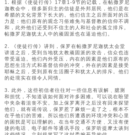
1. 根据《使徒行传》17章1-9节的记载，在帖撒罗尼
迦教会中，很多新归主的信徒是外邦居民，他们是在
希腊的文化背景下长大的。他们信主之后所面对的压
力是：他们原有的观念习俗难免与基督教的信仰不调
和，此外他们还受到不信主的人和社会的孤立排斥。
帖撒罗尼迦犹太人中的顽固派也在逼迫他们。
2. 《使徒行传》讲到，保罗在帖撒罗尼迦犹太会堂
讲道之后，受到当地犹太教顽固派的攻击，信众也连
带受逼迫。他们内外受压，内在的因素是他们原有的
思想生活方式和基督信仰的冲突，外在的因素是接受
耶稣之后，受到原有生活圈子和犹太人的排斥。他们
的处境实在很令人同情。
3. 此外，这些初信者往往对一些信息有误解﹑臆测
和担忧，不知道该如何面对许多困难。可以说在盼望
中夹杂着沮丧不安。加上保罗离开之后没有回来探望
他们，就有谣传说，保罗惹了麻烦一走了之，根本不
在乎他们的苦难。所以他们所遭遇的环境冲突和心里
的困扰是可以理解的。在当年交通不方便﹑又没有便
捷的电话﹑电子邮件等通讯手段，保罗听提摩太谈到
这些情况，立刻提笔写了这封委婉开导的信。