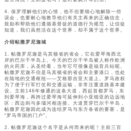
4. 保罗理解他们的心情，他不但要细心地解除一些
误会，也要耐心地教导他们有关主再来的正确信念，
鼓励和帮助他们遵循基督徒的道德行为规范，让信徒
知道，我们虽然活在这个世界，却不属于这个世界。
介绍帖撒罗尼迦城
1. 帖撒罗尼迦是马其顿省的省会，它在爱琴海西北
岸的巴尔干半岛上。今天的巴尔干半岛被人称作欧洲
的火药库，从圣经看，当年它可很像是福音兵站呢。
帖撒罗尼迦不但是马其顿省的省会和主要港口，也处
在陆地的交通枢纽——艾格那吉亚大道上。罗马政权
为了便于行军打仗和交通运输，非常注重道路基本建
设。主前146年修通的这条大道，西起首都罗马，东
到爱琴海，再跨过爱琴海可延伸到小亚细亚的边远地
区：西边则与多瑙河相连接。大道贯穿巴尔干半岛，
帖撒罗尼迦因此成为连结罗马与东方各省的要塞，是
“罗马帝国的门户”。
2. 帖撒罗尼迦这个名字是从何而来的呢﹖主前三百