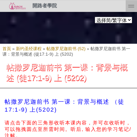
Skip to search
移至主內容
toggl
開路者學院
您在這裡
首頁
»
新约圣经课程
»
帖撒罗尼迦前书 (52)
»
帖撒罗尼迦前书 第一
课：背景与概述 (徒17:1-9) 上 (5202)
帖撒罗尼迦前书 第一课：背景与概
述 (徒17:1-9) 上 (5202)
帖撒罗尼迦前书 第一课：背景与概述 （徒
17:1-9) 上(5202)
请点击下面的三角形收听本课内容，并可在收听时，
可以拖拽圆点至所需时间。
听后, 输入您的学习笔记/
注解。