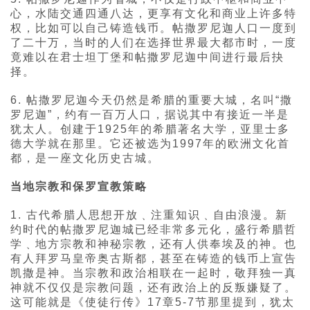
心，水陆交通四通八达，更享有文化和商业上许多特
权，比如可以自己铸造钱币。帖撒罗尼迦人口一度到
了二十万，当时的人们在选择世界最大都市时，一度
竟难以在君士坦丁堡和帖撒罗尼迦中间进行最后抉
择。
6. 帖撒罗尼迦今天仍然是希腊的重要大城，名叫“撒
罗尼迦”，约有一百万人口，据说其中有接近一半是
犹太人。创建于1925年的希腊著名大学，亚里士多
德大学就在那里。它还被选为1997年的欧洲文化首
都，是一座文化历史古城。
当地宗教和保罗宣教策略
1. 古代希腊人思想开放﹑注重知识﹑自由浪漫。新
约时代的帖撒罗尼迦城已经非常多元化，盛行希腊哲
学﹑地方宗教和神秘宗教，还有人供奉埃及的神。也
有人拜罗马皇帝奥古斯都，甚至在铸造的钱币上宣告
凯撒是神。当宗教和政治相联在一起时，敬拜独一真
神就不仅仅是宗教问题，还有政治上的反叛嫌疑了。
这可能就是《使徒行传》17章5-7节那里提到，犹太