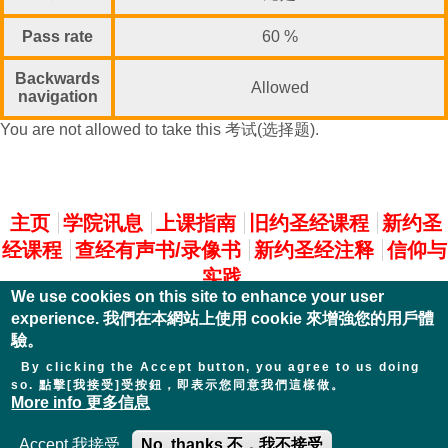
Pass rate
60 %
Backwards
Allowed
navigation
You are not allowed to take this 考试(选择题).
主選單
主页
学院讯息
上课指南
旧约圣经课程
新约圣
经课程
查经有声书/录像书
新约圣经注释
信仰与
实践
We use cookies on this site to enhance your user
experience. 我們在本網站上使用 cookie 來增強您的用戶體
驗。
By clicking the Accept button, you agree to us doing
so. 點擊[我接受]受按鈕，即表示您同意我們這樣做。
More info 更多信息
Accept 我接受
No, thanks 不，我不接受