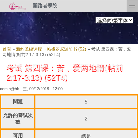
Skip to search
移至主內容
toggl
開路者學院
您在這裡
首頁
»
新约圣经课程
»
帖撒罗尼迦前书 (52)
»
考试 第四课：苦﹑爱
两地情(帖前2:17-3:13) (52T4)
考试 第四课：苦﹑爱两地情(帖前
2:17-3:13) (52T4)
admin@hk
- 三, 09/12/2018 - 12:00
問題
5
允許的嘗試次
2
數
可用
總是