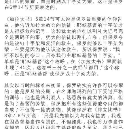
是自己的荣耀，而是时刻以十字架为荣。这正是保罗
在6章14节所要表达的。
《加拉太书》6章14节可以说是保罗最重要的信仰告
白，他告诉加拉太教会的信徒：耶稣基督的十字架才
是人得拯救的记号，这和犹太的信徒以割礼为记号完
全是两码子的事。犹太的信徒以割礼自夸，但保罗夸
的是被钉十字架和复活的救主。保罗能够以十字架为
荣，主要是因为他认识这位救主。所以保罗说：“我
断不以别的夸口，只夸我们主耶稣基督的十字架。”
单单是“耶稣基督”这个称呼，在《加拉太书》里面就
出现了45次，这卷书三分之一的经节都用了这个称
呼，正是“耶稣基督”使保罗以十字架为荣。
其实以当时的标准来衡量，保罗确实有许多可以夸耀
的：他是罗马的公民，在名师迦玛列的门下受过严格
的训练，他也是法利赛人，熟悉所有犹太的法典。但
是为了基督的缘故，保罗把所有这些值得他夸口的都
当成了不值得一提的废物。就像保罗在《腓立比书》
3章7-8节所说：“只是我先前以为与我有益的，我现
在因基督都当作有损的。不但如此，我也将万事当作
有损的，因我以认识我主基督耶稣为至宝。我为他已