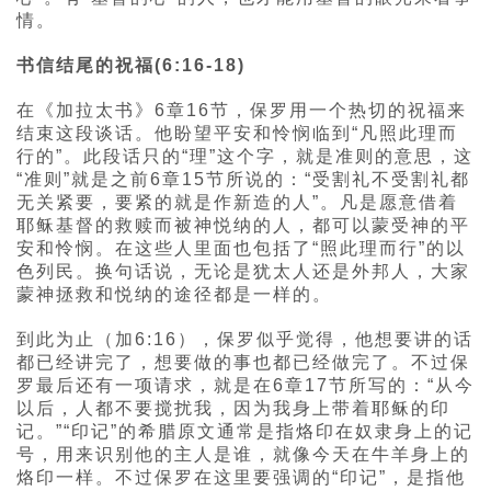
情。
书信结尾的祝福(6:16-18)
在《加拉太书》6章16节，保罗用一个热切的祝福来
结束这段谈话。他盼望平安和怜悯临到“凡照此理而
行的”。此段话只的“理”这个字，就是准则的意思，这
“准则”就是之前6章15节所说的：“受割礼不受割礼都
无关紧要，要紧的就是作新造的人”。凡是愿意借着
耶稣基督的救赎而被神悦纳的人，都可以蒙受神的平
安和怜悯。在这些人里面也包括了“照此理而行”的以
色列民。换句话说，无论是犹太人还是外邦人，大家
蒙神拯救和悦纳的途径都是一样的。
到此为止（加6:16），保罗似乎觉得，他想要讲的话
都已经讲完了，想要做的事也都已经做完了。不过保
罗最后还有一项请求，就是在6章17节所写的：“从今
以后，人都不要搅扰我，因为我身上带着耶稣的印
记。”“印记”的希腊原文通常是指烙印在奴隶身上的记
号，用来识别他的主人是谁，就像今天在牛羊身上的
烙印一样。不过保罗在这里要强调的“印记”，是指他