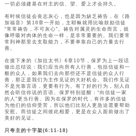
一切必须建基在对主的信、望、爱上才会持久。
有时候信徒会丧志灰心，也是因为缺乏祷告，在《路
加福音》第18章一开始，主耶稣就用比喻鼓励信徒
“常常祷告，不可灰心”。祷告对属灵的生命而言，就
像呼吸对肉体的生命一样，是非常重要的。我们要常
常到神那里去支取能力，不要单靠自己的力量去行
善。
在接下来的《加拉太书》6章10节，保罗为上一段话
做出总结说：我们应当向所有人行善，包括信徒和一
般的众人，如果我们去向那些还不是信徒的众人行
善，那正是我们为主作见证的大好机会。我们作见证
不是光靠言语，更要有行为。有了好的行为，别人自
然会听信你说的言语。保罗特别提醒：“向信徒一家
的人”更当行善。因为在保罗的时代，有许多的信徒
为他们的信仰受苦，所以他们比别人更急迫需要帮助
安慰。而信徒之间彼此相爱，更是在众人面前做出了
美好的见证。
只夸主的十字架(6:11-18)