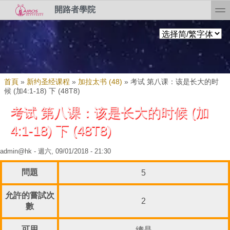
Skip to search
移至主內容
toggl
開路者學院
您在這裡
首頁
»
新约圣经课程
»
加拉太书 (48)
»
考试 第八课：该是长大的时
候 (加4:1-18) 下 (48T8)
考试 第八课：该是长大的时候 (加
4:1-18) 下 (48T8)
admin@hk
- 週六, 09/01/2018 - 21:30
問題
5
允許的嘗試次
2
數
可用
總是