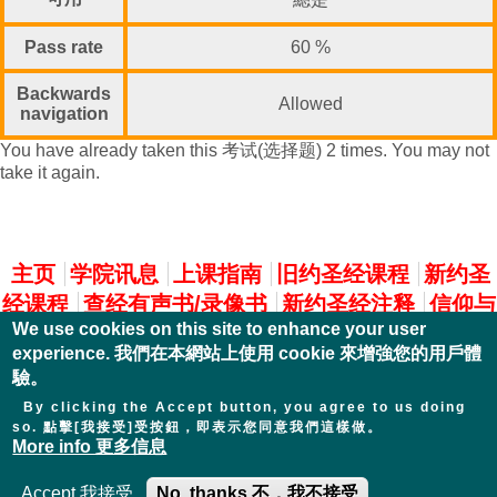
Pass rate
60 %
Backwards
Allowed
navigation
You have already taken this 考试(选择题) 2 times. You may not
take it again.
主選單
主页
学院讯息
上课指南
旧约圣经课程
新约圣
经课程
查经有声书/录像书
新约圣经注释
信仰与
We use cookies on this site to enhance your user
实践
experience. 我們在本網站上使用 cookie 來增強您的用戶體
驗。
By clicking the Accept button, you agree to us doing
so. 點擊[我接受]受按鈕，即表示您同意我們這樣做。
More info 更多信息
Accept 我接受
No, thanks 不，我不接受